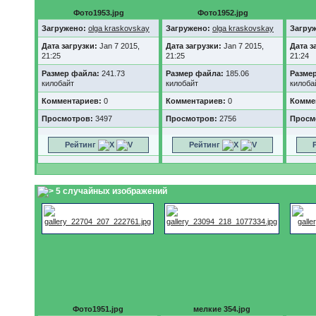
Фото1953.jpg
Фото1952.jpg
Загружено:
olga kraskovskay
Загружено:
olga kraskovskay
Загру
Дата загрузки:
Jan 7 2015,
Дата загрузки:
Jan 7 2015,
Дата з
21:25
21:25
21:24
Размер файла:
241.73
Размер файла:
185.06
Разме
килобайт
килобайт
килоба
Комментариев:
0
Комментариев:
0
Комме
Просмотров:
3497
Просмотров:
2756
Просм
Рейтинг
Рейтинг
5 случайных изображений
Фото1951.jpg
мелкие 354.jpg