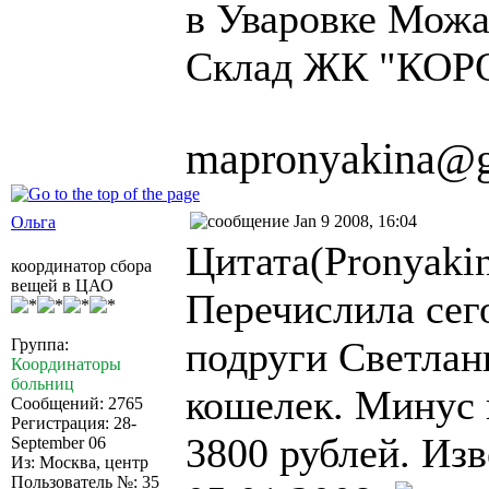
в Уваровке Можа
Склад ЖК "КОР
mapronyakina@g
Jan 9 2008, 16:04
Ольга
Цитата(Pronyakin
координатор сбора
вещей в ЦАО
Перечислила сег
подруги Светлан
Группа:
Координаторы
больниц
кошелек. Минус 
Сообщений: 2765
Регистрация: 28-
3800 рублей. Из
September 06
Из: Москва, центр
Пользователь №: 35