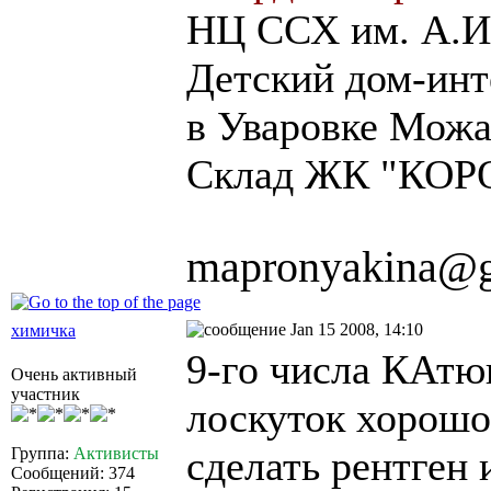
НЦ ССХ им. А.И.
Детский дом-и
в Уваровке Можа
Склад ЖК "КОР
mapronyakina@g
Jan 15 2008, 14:10
химичка
9-го числа КАтю
Очень активный
участник
лоскуток хорошо
сделать рентген 
Группа:
Активисты
Сообщений: 374