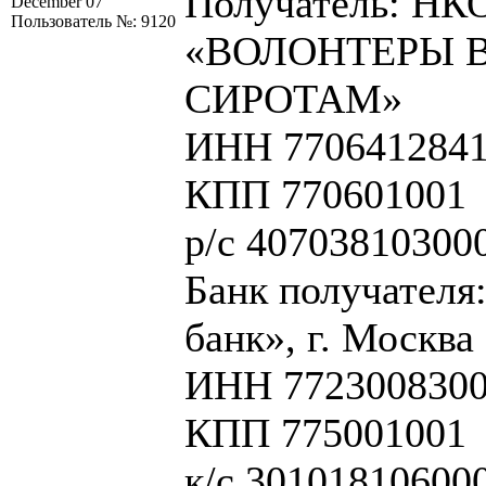
Получатель: НК
December 07
Пользователь №: 9120
«ВОЛОНТЕРЫ 
СИРОТАМ»
ИНН 770641284
КПП 770601001
р/с 40703810300
Банк получател
банк», г. Москва
ИНН 772300830
КПП 775001001
к/с 30101810600