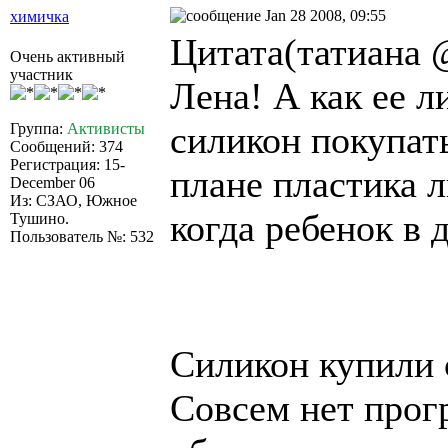
Jan 28 2008, 09:55
химичка
Цитата(татиана @
Очень активный
участник
Лена! А как ее л
силикон покупать
Группа:
Активисты
Сообщений: 374
Регистрация: 15-
плане пластика л
December 06
Из: СЗАО, Южное
когда ребенок в 
Тушино.
Пользователь №: 532
Силикон купили 
Совсем нет прог