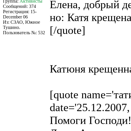
Елена, добрый де
Группа:
Активисты
Сообщений: 374
Регистрация: 15-
но: Катя крещен
December 06
Из: СЗАО, Южное
[/quote]
Тушино.
Пользователь №: 532
Катюня крещенна
[quote name='тати
date='25.12.2007,
Помоги Господи