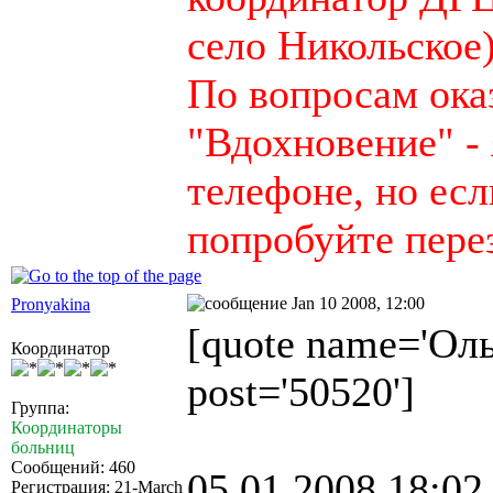
село Никольское
По вопросам ок
"Вдохновение" - 
телефоне, но есл
попробуйте пере
Jan 10 2008, 12:00
Pronyakina
[quote name='Ольг
Координатор
post='50520']
Группа:
Координаторы
больниц
Сообщений: 460
05.01.2008 18:02
Регистрация: 21-March