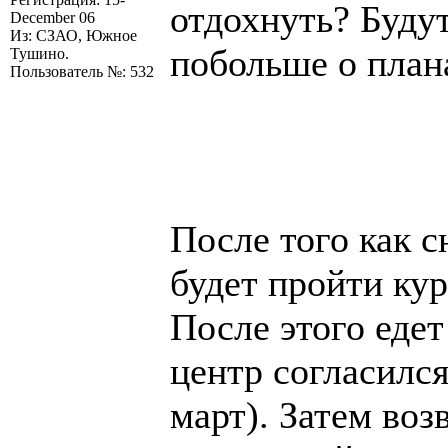
отдохнуть? Буду
December 06
Из: СЗАО, Южное
побольше о план
Тушино.
Пользователь №: 532
После того как 
будет пройти ку
После этого еде
центр согласился
март). Затем воз