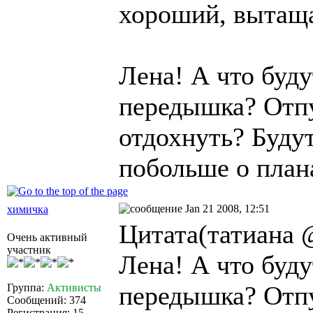
хороший, вытащ
Лена! А что буду
передышка? Отпу
отдохнуть? Буду
побольше о план
Jan 21 2008, 12:51
химичка
Цитата(татиана @
Очень активный
участник
Лена! А что буду
передышка? Отпу
Группа:
Активисты
Сообщений: 374
Регистрация: 15-