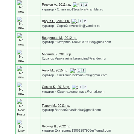
Родион А., 2011 г.р.
1
2
куратор - Ольга mo13roshka@rambler.ru
Дарья П., 2013 г.р.
1
2
куратор - Сергей: svorotilin@yandex.ru
Владислав М., 2012 г.р.
куратор Екатерина 13061987905e@gmail.com
Михаил Б., 2013 г.р.
Куратор Арина arina.karandina@yandex.ru
Алия М., 2015 г.р.
1
2
куратор - Светлана belovasvetll@gmail.com
Семен К., 2013 г.р.
1
2
куратор - Юлия y.pismennaya@gmail.com
Павел М., 2011 г.р.
куратор Василий basiliscka@gmail.com
Леонид Д., 2022 г.р.
куратор Екатерина 13061987905e@gmail.com