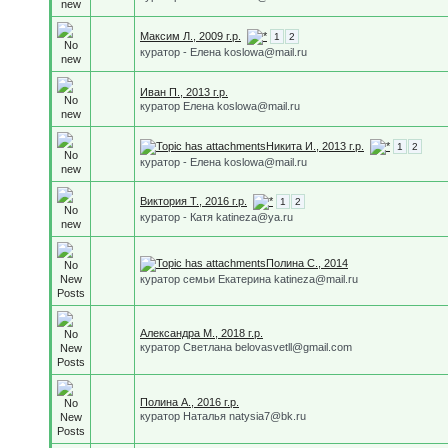
Максим Л., 2009 г.р.
1
2
куратор - Елена koslowa@mail.ru
Иван П., 2013 г.р.
куратор Елена koslowa@mail.ru
Никита И., 2013 г.р.
1
2
куратор - Елена koslowa@mail.ru
Виктория Т., 2016 г.р.
1
2
куратор - Катя katineza@ya.ru
Полина С., 2014
куратор семьи Екатерина katineza@mail.ru
Александра М., 2018 г.р.
куратор Светлана belovasvetll@gmail.com
Полина А., 2016 г.р.
куратор Наталья natysia7@bk.ru