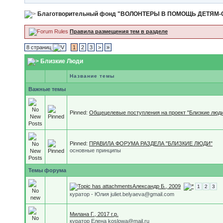
Благотворительный фонд "ВОЛОНТЕРЫ В ПОМОЩЬ ДЕТЯМ
Правила размещения тем в разделе
8 страниц
1
2
3
>
»
Близкие Люди
Название темы
Важные темы
Pinned:
Общецелевые поступления на проект "Близкие люд
Pinned:
ПРАВИЛА ФОРУМА РАЗДЕЛА "БЛИЗКИЕ ЛЮДИ"
основные принципы
Темы форума
Александр Б., 2009
1
2
3
куратор - Юлия juliet.belyaeva@gmail.com
Милана Г., 2017 г.р.
куратор Елена koslowa@mail.ru