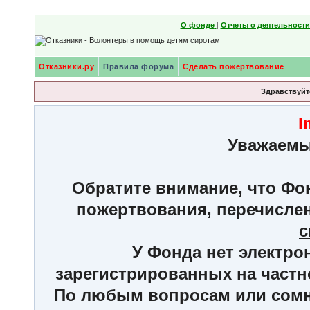
О фонде
|
Отчеты о деятельност
Отказники.ру
Правила форума
Сделать пожертвование
Здравствуйте
I
Уважаемы
Обратите внимание, что Фон
пожертвования, перечисле
с
У Фонда нет электро
зарегистрированных на частн
По любым вопросам или сомне