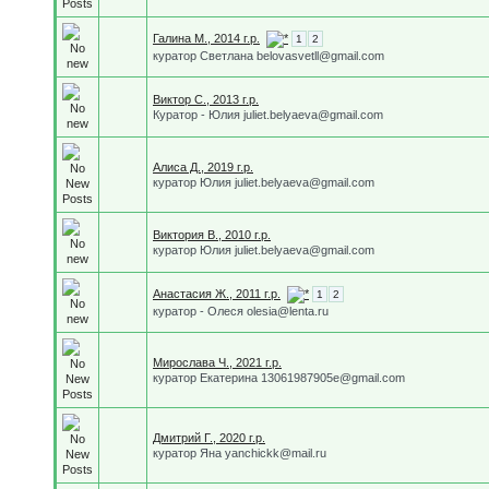
Галина М., 2014 г.р.
1
2
куратор Светлана belovasvetll@gmail.com
Виктор С., 2013 г.р.
Куратор - Юлия juliet.belyaeva@gmail.com
Алиса Д., 2019 г.р.
куратор Юлия juliet.belyaeva@gmail.com
Виктория В., 2010 г.р.
куратор Юлия juliet.belyaeva@gmail.com
Анастасия Ж., 2011 г.р.
1
2
куратор - Олеся olesia@lenta.ru
Мирослава Ч., 2021 г.р.
куратор Екатерина 13061987905e@gmail.com
Дмитрий Г., 2020 г.р.
куратор Яна yanchickk@mail.ru