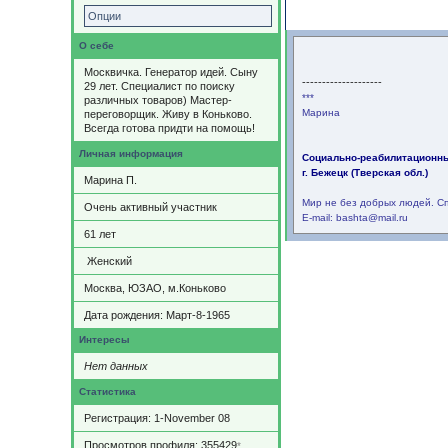
Содержимое
Опции
О себе
Москвичка. Генератор идей. Сыну
--------------------
29 лет. Специалист по поиску
***
различных товаров) Мастер-
Марина
переговорщик. Живу в Коньково.
Всегда готова придти на помощь!
Личная информация
Социально-реабилитационн
г. Бежецк (Тверская обл.)
Марина П.
Мир не без добрых людей. С
Очень активный участник
E-mail: bashta@mail.ru
61
лет
Женский
Москва, ЮЗАО, м.Коньково
Дата рождения:
Март-8-1965
Интересы
Нет данных
Статистика
Регистрация: 1-November 08
Просмотров профиля: 355429
*