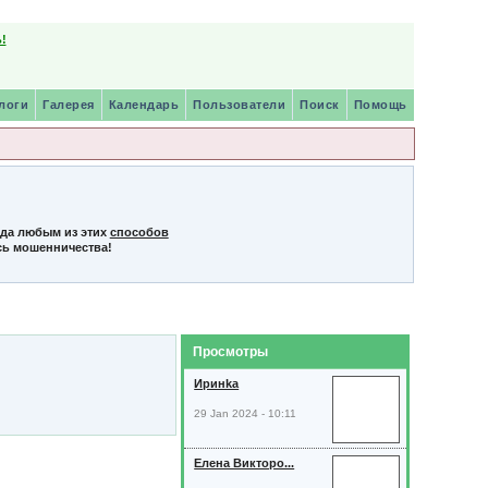
!
логи
Галерея
Календарь
Пользователи
Поиск
Помощь
нда любым из этих
способов
сь мошенничества!
Просмотры
Иринkа
29 Jan 2024 - 10:11
Елена Викторо...