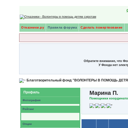
Отказники.ру
Правила форума
Сделать пожертвование
Обратите внимание, что Фо
У Фонда нет элек
Благотворительный фонд "ВОЛОНТЕРЫ В ПОМОЩЬ ДЕТ
Марина П.
Профиль
Помощники координат
Фотография
Рейтинг
О себе
Темы
Сообщения
Опции