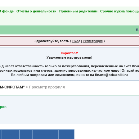
О фонде
|
Отчеты о деятельности
|
Приемным родителям
|
Срочно нужна помощь
Б
Здравствуйте, гость
(
Вход
|
Регистрация
)
Important!
Уважаемые жертвователи!
нд несет ответственность только за пожертвования, перечисленные на счет Фо
тронных кошельков или счетов, зарегистрированных на частное лицо! Опасайте
По любым вопросам или сомнениям, пишите на finans@otkazniki.ru
ЯМ-СИРОТАМ"
> Просмотр профиля
оров
Галерея
Блог
Комментарии
Друзья