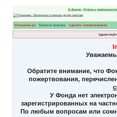
О фонде
|
Отчеты о деятельност
Отказники.ру
Правила форума
Сделать пожертвование
Здравствуйте
I
Уважаемы
Обратите внимание, что Фон
пожертвования, перечисле
с
У Фонда нет электро
зарегистрированных на частн
По любым вопросам или сомне