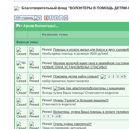
Благотворительный фонд "ВОЛОНТЕРЫ В ПОМОЩЬ ДЕТЯМ
220 страниц
1
2
3
>
»
Архив Волонтеры!...
Название темы
Важные темы
Pinned:
Помощь в оплате жилья для Алеси и двух сыновей
Необходима помощь в размере 9000 рублей
Pinned:
Меняем молодой маме окна в аварийном состояни
НОВЫЕ ОКНА УСТАНОВЛЕНЫ! СПАСИБО!
Pinned:
Поможем детям найти семью!!
1
2
3
» 5
набор временно приостановлен
Pinned:
Волонтеры с машинами
Всегда нужна Ваша помощь! Отмечаются водители
Pinned:
Нужны "Газели" и большие машины!!!
Отмечаются водители!
Pinned:
Волонтеры, нужна Ваша помощь в оплате телефон
1
2
3
» 6
Pinned:
Очень нужны памперсы!!!
Тема по-прежнему актуальна!