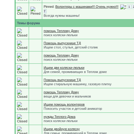
Pinned:
Волонтеры с машинами!!! Очень нужно!!!
1
7
Всегда нужны машины!
Темы форума
помощь Теплому Дому
поиск коляски-люльки
Помощь выпускнице ТД
Ищем стол, стулья, детский столик
помощь Теплому Дому
поиск коляски-люльки
Ищем две коляски-люльки
Для семей, проживающих в Теплом доме
Помощь выпускнице ТД
Ищем стиральную машинку, газовую плитку
помощь Теплому Дому
вещи для девочки и мальчиков
Ищем помощь волонтеров
Покосить участок и детский аниматор
нужды Теплого Дома
поиск коляски-люльки
Ищем двойную коляску
Для семьи, проживающей в Теплом доме