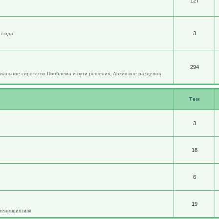
127
3
м сюда
294
иальное сиротство.Проблема и пути решения
,
Архив вне разделов
Тем
3
18
6
19
 мероприятиях