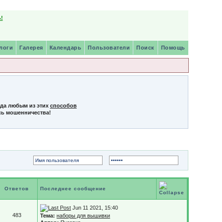
!
логи
Галерея
Календарь
Пользователи
Поиск
Помощь
нда любым из этих
способов
сь мошенничества!
Ответов
Последнее сообщение
Jun 11 2021, 15:40
483
Тема:
наборы для вышивки