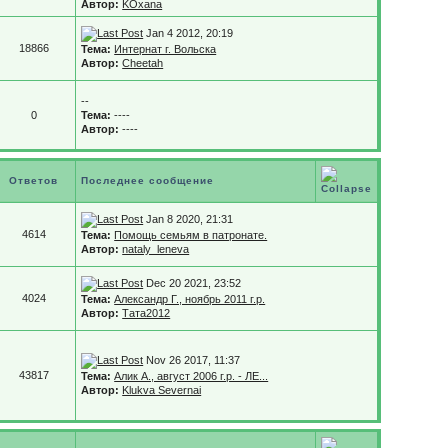
Автор:
KOxana
Jan 4 2012, 20:19
18866
Тема:
Интернат г. Вольска
Автор:
Cheetah
--
0
Тема:
----
Автор:
----
Ответов
Последнее сообщение
Jan 8 2020, 21:31
4614
Тема:
Помощь семьям в патронате.
Автор:
nataly_leneva
Dec 20 2021, 23:52
4024
Тема:
Александр Г., ноябрь 2011 г.р.
Автор:
Тата2012
Nov 26 2017, 11:37
43817
Тема:
Алик А., август 2006 г.р. - ЛЕ...
Автор:
Klukva Severnai