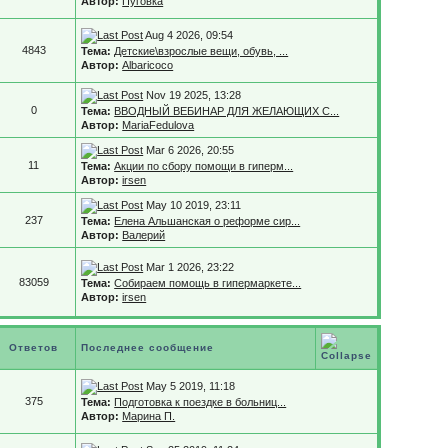
Автор:
Пуговка
Aug 4 2026, 09:54
4843
Тема:
Детские\взрослые вещи, обувь, ...
Автор:
Albaricoco
Nov 19 2025, 13:28
0
Тема:
ВВОДНЫЙ ВЕБИНАР ДЛЯ ЖЕЛАЮЩИХ С...
Автор:
MariaFedulova
Mar 6 2026, 20:55
11
Тема:
Акции по сбору помощи в гиперм...
Автор:
irsen
May 10 2019, 23:11
237
Тема:
Елена Альшанская о реформе сир...
Автор:
Валерий
Mar 1 2026, 23:22
83059
Тема:
Собираем помощь в гипермаркете...
Автор:
irsen
Ответов
Последнее сообщение
May 5 2019, 11:18
375
Тема:
Подготовка к поездке в больниц...
Автор:
Марина П.