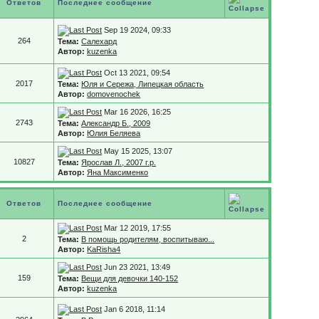
Ответов
Последнее сообщение
Sep 19 2024, 09:33
264
Тема:
Салехард
Автор:
kuzenka
Oct 13 2021, 09:54
2017
Тема:
Юля и Сережа, Липецкая область
Автор:
domovenochek
Mar 16 2026, 16:25
2743
Тема:
Александр Б., 2009
Автор:
Юлия Беляева
May 15 2025, 13:07
10827
Тема:
Ярослав Л., 2007 г.р.
Автор:
Яна Максименко
Ответов
Последнее сообщение
Mar 12 2019, 17:55
2
Тема:
В помощь родителям, воспитываю...
Автор:
KaRisha4
Jun 23 2021, 13:49
159
Тема:
Вещи для девочки 140-152
Автор:
kuzenka
Jan 6 2018, 11:14