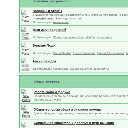
Семейное устройство
Вопросы и ответы
Будущих принимающих родителей и тех, которые уже взяли на восп
— подфорумы:
Законодательство
Модераторы:
korzunanna
Дети ищут родителей
Модераторы:
Sheba
,
domovenochek
,
dUNYA
,
korzunanna
Близкие Люди
Модераторы:
Mama-Mashik
,
Алена Синкевич
,
Елена Меньшикова
,
k
Архив раздела
Модераторы:
marinaaaaa
,
Klukva Severnai
,
korzunanna
Общие вопросы
Работа сайта и форума
Предложения по сайту, обсуждение моментов работы сайта и фор
Модераторы:
Maria
Общие вопросы сбора и оказания помощи
Здесь обуждают куда передать манеж, как провести лотерею или гд
Социальное сиротство. Проблема и пути решения