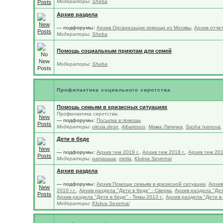
Модераторы:
Sheba
Архив раздела
— подфорумы:
Архив Организации помощи из Москвы
,
Архив отчет
Модераторы:
Sheba
Помощь социальным приютам для семей
Модераторы:
Sheba
Профилактика социального сиротства
Помощь семьям в кризисных ситуациях
Профилактика сиротства.
— подфорумы:
Посылка в помощь
Модераторы:
olesia.desn
,
Albaricoco
,
Мама Лялечка
,
Sasha Ivanova
Дети в беде
— подфорумы:
Архив тем 2019 г.
,
Архив тем 2018 г.
,
Архив тем 201
Модераторы:
наташша
,
motia
,
Klukva Severnai
Архив раздела
— подфорумы:
Архив Помощи семьям в кризисной ситуации
,
Архив
2010 г.г.
,
Архив раздела "Дети в беде" - Сверка
,
Архив раздела "Дети
Архив раздела "Дети в беде" - Темы 2013 г.
,
Архив раздела "Дети в 
Модераторы:
Klukva Severnai