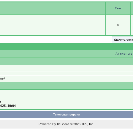
Тем
0
Удалить уст
Активные
елей
e
2025, 19:04
Текстовая версия
Powered By
IP.Board
© 2026
IPS, Inc
.