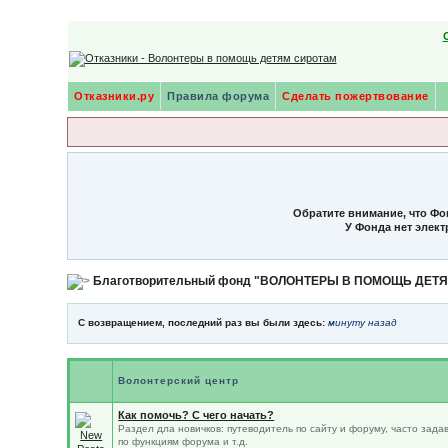
Отказники.ру
Правила форума
Сделать пожертвование
Обратите внимание, что Фо
У Фонда нет элек
Благотворительный фонд "ВОЛОНТЕРЫ В ПОМОЩЬ ДЕТ
С возвращением, последний раз вы были здесь:
минуту назад
Волонтерский центр
Как помочь? С чего начать?
Раздел дла новичков: путеводитель по сайту и форуму, часто зад
по функциям форума и т.д.