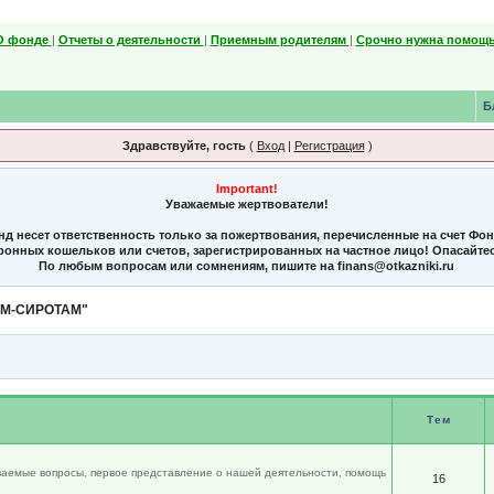
О фонде
|
Отчеты о деятельности
|
Приемным родителям
|
Срочно нужна помощь
Б
Здравствуйте, гость
(
Вход
|
Регистрация
)
Important!
Уважаемые жертвователи!
нд несет ответственность только за пожертвования, перечисленные на счет Фо
тронных кошельков или счетов, зарегистрированных на частное лицо! Опасайте
По любым вопросам или сомнениям, пишите на finans@otkazniki.ru
ЯМ-СИРОТАМ"
Тем
аваемые вопросы, первое представление о нашей деятельности, помощь
16