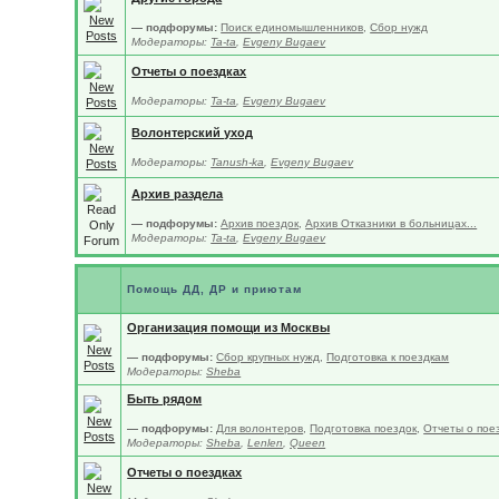
— подфорумы:
Поиск единомышленников
,
Сбор нужд
Модераторы:
Ta-ta
,
Evgeny Bugaev
Отчеты о поездках
Модераторы:
Ta-ta
,
Evgeny Bugaev
Волонтерский уход
Модераторы:
Tanush-ka
,
Evgeny Bugaev
Архив раздела
— подфорумы:
Архив поездок
,
Архив Отказники в больницах...
Модераторы:
Ta-ta
,
Evgeny Bugaev
Помощь ДД, ДР и приютам
Организация помощи из Москвы
— подфорумы:
Сбор крупных нужд
,
Подготовка к поездкам
Модераторы:
Sheba
Быть рядом
— подфорумы:
Для волонтеров
,
Подготовка поездок
,
Отчеты о пое
Модераторы:
Sheba
,
Lenlen
,
Queen
Отчеты о поездках