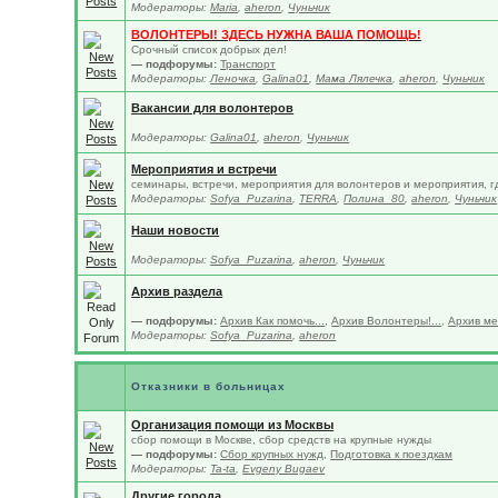
Модераторы:
Maria
,
aheron
,
Чуньчик
ВОЛОНТЕРЫ! ЗДЕСЬ НУЖНА ВАША ПОМОЩЬ!
Срочный список добрых дел!
— подфорумы:
Транспорт
Модераторы:
Леночка
,
Galina01
,
Мама Лялечка
,
aheron
,
Чуньчик
Вакансии для волонтеров
Модераторы:
Galina01
,
aheron
,
Чуньчик
Мероприятия и встречи
семинары, встречи, мероприятия для волонтеров и мероприятия, г
Модераторы:
Sofya_Puzarina
,
TERRA
,
Полина_80
,
aheron
,
Чуньчик
Наши новости
Модераторы:
Sofya_Puzarina
,
aheron
,
Чуньчик
Архив раздела
— подфорумы:
Архив Как помочь...
,
Архив Волонтеры!...
,
Архив м
Модераторы:
Sofya_Puzarina
,
aheron
Отказники в больницах
Организация помощи из Москвы
сбор помощи в Москве, сбор средств на крупные нужды
— подфорумы:
Сбор крупных нужд
,
Подготовка к поездкам
Модераторы:
Ta-ta
,
Evgeny Bugaev
Другие города