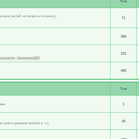
Тем
итание детей, но вопросы остались:)
71
356
231
orzunanna
,
Светлана1885
482
Тем
1
ума.
26
е купить дешевле мобили и .т.п.