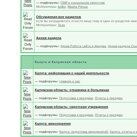
— подфорумы:
СМИ о социальном сиротстве
Модераторы:
kolibri
,
Masha Pressa
Обсуждения вне разделов
если вы затрудняетесь отнести вашу тему в один из разделов- ва
Модераторы:
Ta-ta
Архив раздела
— подфорумы:
Архив Работа сайта и форума
,
Архив раздела Соц
Калуга и Калужская область
Калуга: информация о нашей деятельности
— подфорумы:
главное о нас
Калужская область: отказники в больницах
— подфорумы:
Подготовка к поездкам
,
Отчеты о поездках
Калужская область: сиротские учреждения
— подфорумы:
Подготовка к поездкам
,
Отчеты о поездках
Калуга: мероприятия
— подфорумы:
Калуга: подготовка мероприятий
,
Калуга: отчеты о