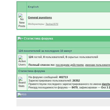
English
General questions
Модераторы:
Tasha1970
Статистика форума
124 посетителей за последние 10 минут
124
гостей,
0
пользователей,
0
скрытых пользователей
Полный список по:
последним действиям
,
именам пользоват
Статистика форума
На форуме сообщений:
402713
Зарегистрировано пользователей:
26352
Приветствуем последнего зарегистрированного по имени
darzh
Рекорд посещаемости форума —
8479
, зафиксирован —
Oct 3 