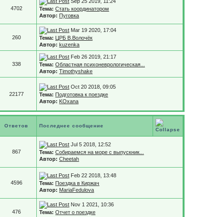
Sep 25 2019, 11:24
4702
Тема:
Стать координатором
Автор:
Пуговка
Mar 19 2020, 17:04
260
Тема:
ЦРБ В.Волочёк
Автор:
kuzenka
Feb 26 2019, 21:17
338
Тема:
Областная психоневрологическая...
Автор:
Timothyshake
Oct 20 2018, 09:05
22177
Тема:
Подготовка к поездке
Автор:
KOxana
Ответов
Последнее сообщение
Jul 5 2018, 12:52
867
Тема:
Собираемся на море с выпускник...
Автор:
Cheetah
Feb 22 2018, 13:48
4596
Тема:
Поездка в Киржач
Автор:
MariaFedulova
Nov 1 2021, 10:36
476
Тема:
Отчет о поездке