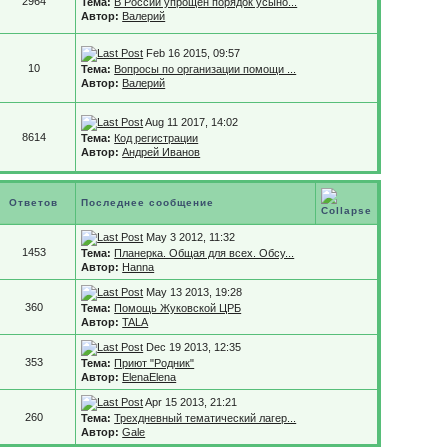
2964
Тема:
В России упрощен порядок усыно...
Автор:
Валерий
Feb 16 2015, 09:57
10
Тема:
Вопросы по организации помощи ...
Автор:
Валерий
Aug 11 2017, 14:02
8614
Тема:
Код регистрации
Автор:
Андрей Иванов
Ответов
Последнее сообщение
May 3 2012, 11:32
1453
Тема:
Планерка. Общая для всех. Обсу...
Автор:
Hanna
May 13 2013, 19:28
360
Тема:
Помощь Жуковской ЦРБ
Автор:
TALA
Dec 19 2013, 12:35
353
Тема:
Приют "Родник"
Автор:
ElenaElena
Apr 15 2013, 21:21
260
Тема:
Трехдневный тематический лагер...
Автор:
Gale