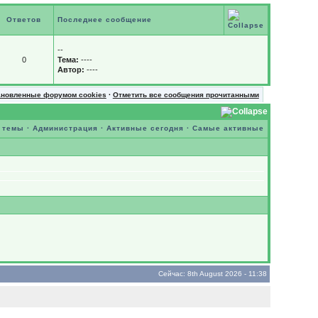
Ответов
Последнее сообщение
--
0
Тема:
----
Автор:
----
ановленные форумом cookies
·
Отметить все сообщения прочитанными
 темы
·
Администрация
·
Активные сегодня
·
Самые активные
Сейчас: 8th August 2026 - 11:38