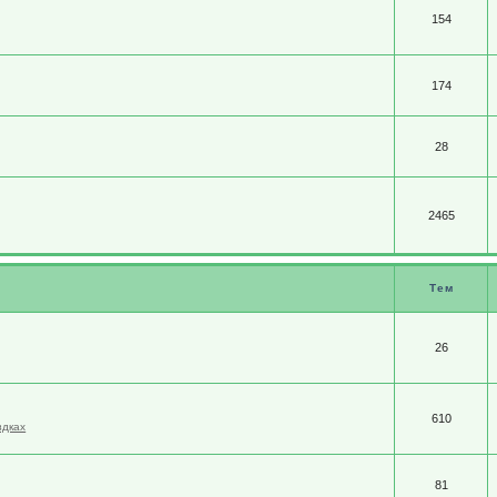
154
174
28
2465
Тем
26
610
здках
81