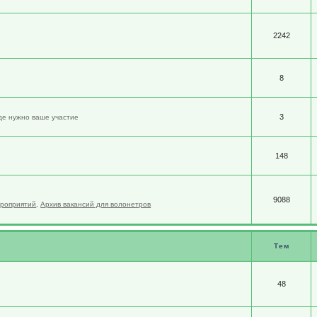
2242
8
3
де нужно ваше участие
148
9088
ероприятий
,
Архив вакансий для волонетров
Тем
48