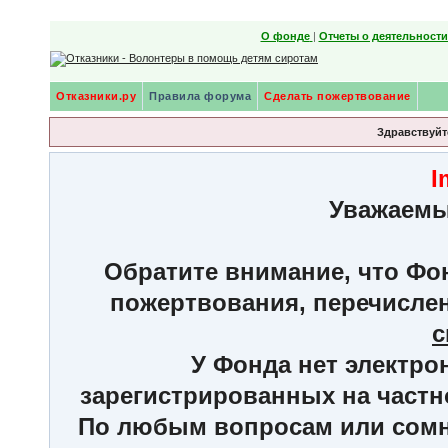
О фонде
|
Отчеты о деятельност
Отказники.ру
Правила форума
Сделать пожертвование
Здравствуйте
I
Уважаемы
Обратите внимание, что Фон
пожертвования, перечисле
с
У Фонда нет электро
зарегистрированных на частн
По любым вопросам или сомне