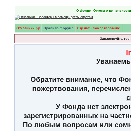
О фонде
|
Отчеты о деятельност
Отказники.ру
Правила форума
Сделать пожертвование
Здравствуйте, гост
I
Уважаемы
Обратите внимание, что Фон
пожертвования, перечисле
с
У Фонда нет электро
зарегистрированных на частн
По любым вопросам или сомне