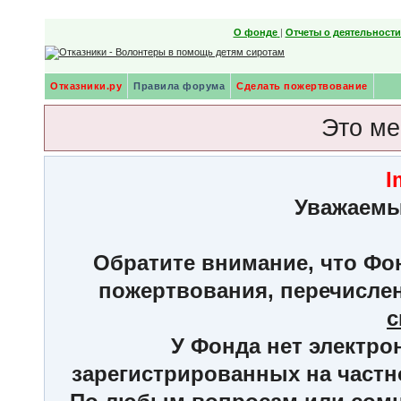
О фонде
|
Отчеты о деятельност
Отказники.ру
Правила форума
Сделать пожертвование
Это ме
I
Уважаемы
Обратите внимание, что Фон
пожертвования, перечисле
с
У Фонда нет электро
зарегистрированных на частн