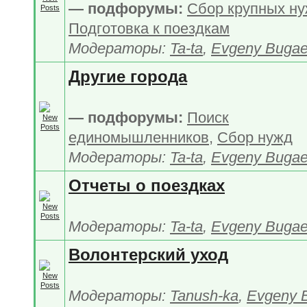
— подфорумы:
Сбор крупных н
Подготовка к поездкам
Модераторы:
Ta-ta
,
Evgeny Buga
Другие города
— подфорумы:
Поиск
единомышленников
,
Сбор нужд
Модераторы:
Ta-ta
,
Evgeny Buga
Отчеты о поездках
Модераторы:
Ta-ta
,
Evgeny Buga
Волонтерский уход
Модераторы:
Tanush-ka
,
Evgeny 