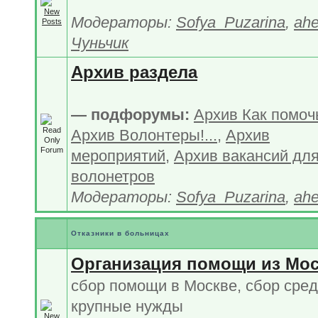
Модераторы:
Sofya_Puzarina
,
ahe
Чуньчик
Архив раздела
— подфорумы:
Архив Как помочь
Архив Волонтеры!...
,
Архив
мероприятий
,
Архив вакансий дл
волонетров
Модераторы:
Sofya_Puzarina
,
ahe
Отказники в больницах
Организация помощи из Мо
сбор помощи в Москве, сбор сред
крупные нужды