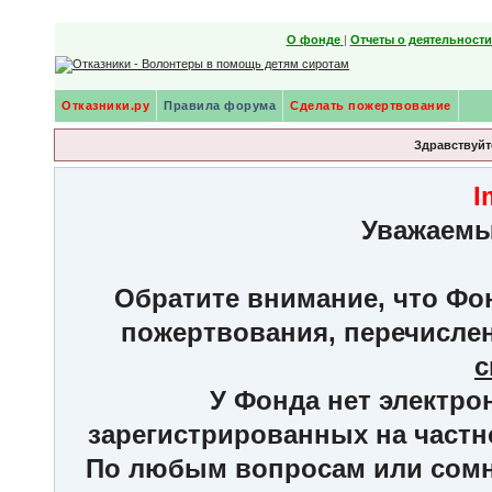
О фонде
|
Отчеты о деятельност
Отказники.ру
Правила форума
Сделать пожертвование
Здравствуйте
I
Уважаемы
Обратите внимание, что Фон
пожертвования, перечисле
с
У Фонда нет электро
зарегистрированных на частн
По любым вопросам или сомне