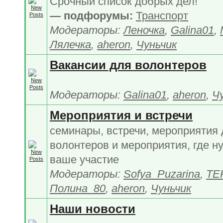
Срочный список добрых дел!
— подфорумы:
Транспорт
Модераторы:
Леночка
,
Galina01
,
Лялечка
,
aheron
,
Чуньчик
Вакансии для волонтеров
Модераторы:
Galina01
,
aheron
,
Ч
Мероприятия и встречи
семинары, встречи, мероприятия
волонтеров и мероприятия, где н
ваше участие
Модераторы:
Sofya_Puzarina
,
TE
Полина_80
,
aheron
,
Чуньчик
Наши новости