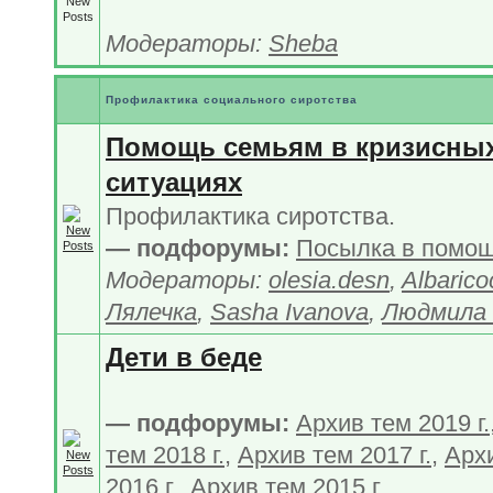
Модераторы:
Sheba
Профилактика социального сиротства
Помощь семьям в кризисны
ситуациях
Профилактика сиротства.
— подфорумы:
Посылка в помо
Модераторы:
olesia.desn
,
Albarico
Лялечка
,
Sasha Ivanova
,
Людмила 
Дети в беде
— подфорумы:
Архив тем 2019 г.
тем 2018 г.
,
Архив тем 2017 г.
,
Арх
2016 г.
,
Архив тем 2015 г.