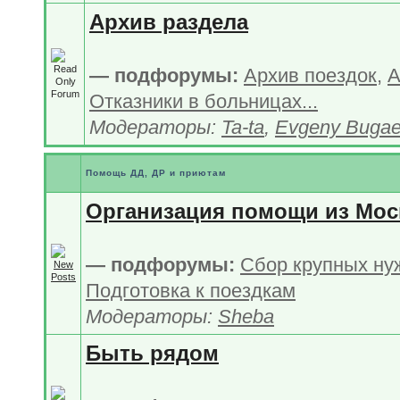
Архив раздела
— подфорумы:
Архив поездок
,
А
Отказники в больницах...
Модераторы:
Ta-ta
,
Evgeny Buga
Помощь ДД, ДР и приютам
Организация помощи из Мо
— подфорумы:
Сбор крупных ну
Подготовка к поездкам
Модераторы:
Sheba
Быть рядом