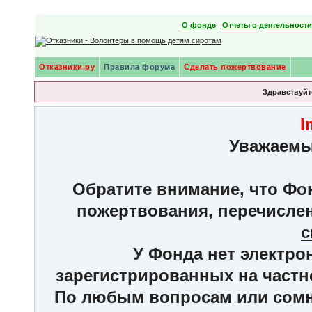
О фонде
|
Отчеты о деятельност
Отказники.ру
Правила форума
Сделать пожертвование
Здравствуйте
I
Уважаемы
Обратите внимание, что Фон
пожертвования, перечисле
с
У Фонда нет электро
зарегистрированных на частн
По любым вопросам или сомне