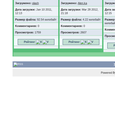
Загружено:
olash
Загружено:
Alen.ka
Загруж
Дата загрузки:
Jan 10 2011,
Дата загрузки:
Mar 28 2012,
Дата з
12:13
21:18
12:15
Размер файла:
92.54 килобайт
Размер файла:
4.22 килобайт
Размер
килоба
Комментариев:
0
Комментариев:
0
Коммен
Просмотров:
1759
Просмотров:
2607
Просм
Рейтинг
Рейтинг
Р
Powered 