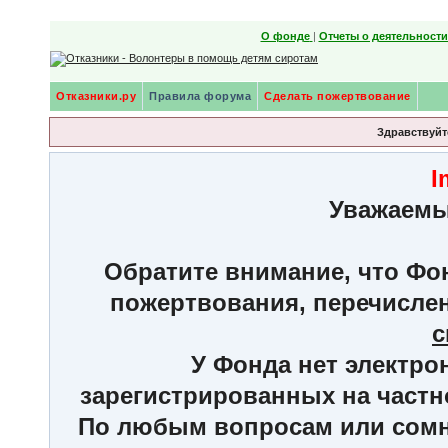
О фонде
|
Отчеты о деятельност
Отказники.ру
Правила форума
Сделать пожертвование
Здравствуйте
I
Уважаемы
Обратите внимание, что Фон
пожертвования, перечисле
с
У Фонда нет электро
зарегистрированных на частн
По любым вопросам или сомне