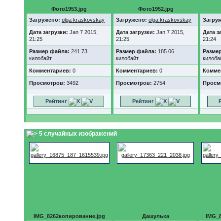
Фото1953.jpg
Фото1952.jpg
Загружено:
olga kraskovskay
Загружено:
olga kraskovskay
Загру
Дата загрузки:
Jan 7 2015,
Дата загрузки:
Jan 7 2015,
Дата з
21:25
21:25
21:24
Размер файла:
241.73
Размер файла:
185.06
Разме
килобайт
килобайт
килоба
Комментариев:
0
Комментариев:
0
Комме
Просмотров:
3492
Просмотров:
2754
Просм
Рейтинг
Рейтинг
5 случайных изображений
IMG_8262копирование.jpg
Дашулька
IMG_