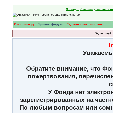
О фонде
|
Отчеты о деятельност
Отказники.ру
Правила форума
Сделать пожертвование
Здравствуйте
I
Уважаемы
Обратите внимание, что Фон
пожертвования, перечисле
с
У Фонда нет электро
зарегистрированных на частн
По любым вопросам или сомне