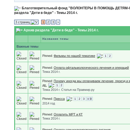
Благотворительный фонд "ВОЛОНТЕРЫ В ПОМОЩЬ ДЕТЯМ
раздела "Дети в беде" - Темы 2014 г.
3 страниц
1
2
3
>
Архив раздела "Дети в беде" - Темы 2014 г.
Название темы
Важные темы
Pinned:
Фильмы по нашей тематике
1
2
Pinned:
Оплата офтальмологического лечения и операций
Тема 2014 г.
Pinned:
Почему иногда мы оплачиваем лечение, проезд и 
др.
1
2
Тема 2014 г. Статья на Правмир.ру
Pinned:
Пресса
1
2
3
» 9
2014 год
Pinned:
Оплатить МРТ и КТ
Тема 2014 г.
Pinned:
Оплата специализированного питания