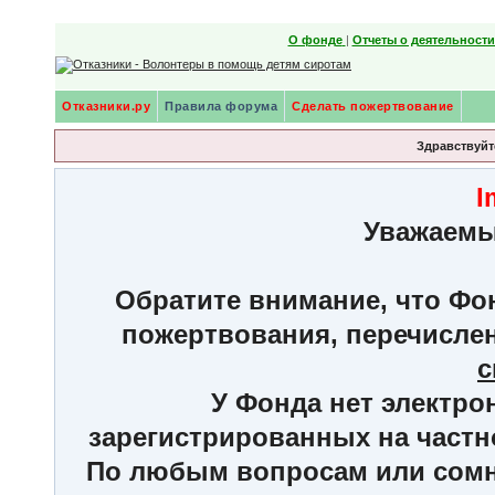
О фонде
|
Отчеты о деятельност
Отказники.ру
Правила форума
Сделать пожертвование
Здравствуйте
I
Уважаемы
Обратите внимание, что Фон
пожертвования, перечисле
с
У Фонда нет электро
зарегистрированных на частн
По любым вопросам или сомне