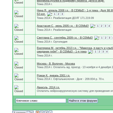
миллиона рублей в поддержку проекта "Дети в беде"
Тема 2014 г.
Нина Я., апрель 2008 г.р. - В СЕМЬЕ! - 1-я тема - Долг 88.9
53 коп.
1
2
3
Тема 2014 г. Реабилитация ДОЛГ 171.219.09
Анастасия С., июнь 2005 г.р. - В СЕМЬЕ!
1
2
3
4
Тема 2014 г. Реабилитация
Светлана С., сентябрь 2009 г.р. - В СЕМЬЕ!
1
2
3
Тема 2014 г. Ортопедия
Екатерина М., октябрь 2013 г.р. - "Мамочка, я расту и улы
ожидании тебя!" - В СЕМЬЕ! - 1-я тема
1
2
3
4
Тема 2014 г.
Москва - В. Волочек - Москва
Тема 2014 г. Оплатить жд. проезд - 13 ноября и 4 декабря 2
Роман К., январь 2001 г.р.
Тема 2014 г. Офтальмология - Долг - 209.834 р. 70 к.
Даниэль, 2014 г.р.
Оплатить нейрохирургическую систему для проведения о
3 страниц
1
2
3
>