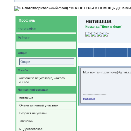
Благотворительный фонд "ВОЛОНТЕРЫ В ПОМОЩЬ ДЕТЯМ
наташша
Профиль
Команда "Дети в беде"
Фотография
Рейтинг
О себе
Темы
Сообщения
Опции
Содержимое
Опции
О себе
Моя почта -
n.xromova@gmail.c
наташша не указал(а) ничего
о себе.
Личная информация
--------------------
наташша
Наталья,
Очень активный участник
Возраст не указан
Женский
м. Достоевская