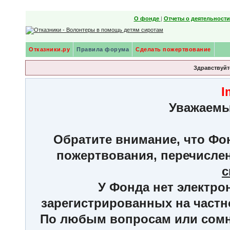
О фонде
|
Отчеты о деятельност
Отказники.ру
Правила форума
Сделать пожертвование
Здравствуйте
I
Уважаемы
Обратите внимание, что Фон
пожертвования, перечисле
с
У Фонда нет электро
зарегистрированных на частн
По любым вопросам или сомне