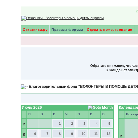
Отказники.ру
Правила форума
Сделать пожертвование
Обратите внимание, что Фо
У Фонда нет элек
Благотворительный фонд "ВОЛОНТЕРЫ В ПОМОЩЬ ДЕТ
Июль 2026
Календарь
П
В
С
Ч
П
С
В
Понед
»
1
2
3
4
5
»
6
7
8
9
10
11
12
»