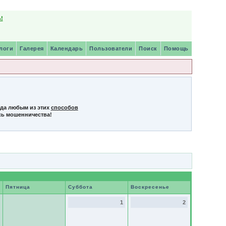
!
логи
Галерея
Календарь
Пользователи
Поиск
Помощь
нда любым из этих
способов
сь мошенничества!
Пятница
Суббота
Воскресенье
1
2