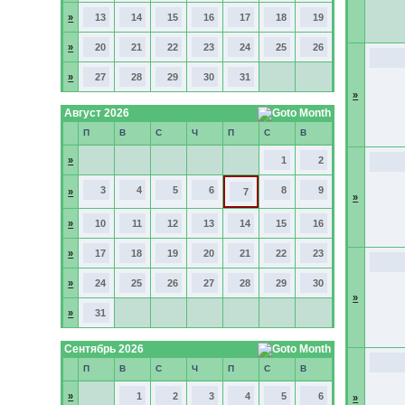
»
13
14
15
16
17
18
19
»
20
21
22
23
24
25
26
»
27
28
29
30
31
»
Август 2026
П
В
С
Ч
П
С
В
»
1
2
3
4
5
6
8
9
»
7
»
»
10
11
12
13
14
15
16
»
17
18
19
20
21
22
23
»
24
25
26
27
28
29
30
»
»
31
Сентябрь 2026
П
В
С
Ч
П
С
В
»
1
2
3
4
5
6
»