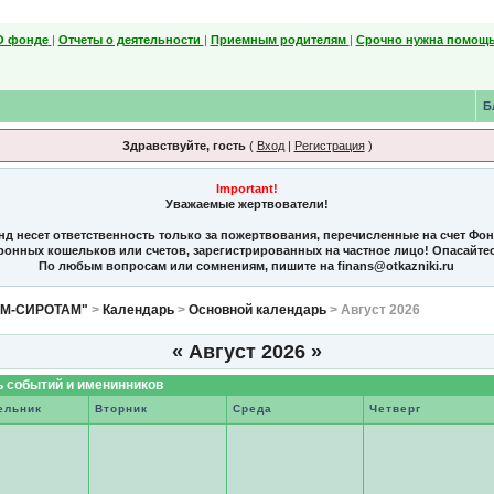
О фонде
|
Отчеты о деятельности
|
Приемным родителям
|
Срочно нужна помощь
Б
Здравствуйте, гость
(
Вход
|
Регистрация
)
Important!
Уважаемые жертвователи!
нд несет ответственность только за пожертвования, перечисленные на счет Фо
тронных кошельков или счетов, зарегистрированных на частное лицо! Опасайте
По любым вопросам или сомнениям, пишите на finans@otkazniki.ru
ЯМ-СИРОТАМ"
>
Календарь
>
Основной календарь
> Август 2026
«
Август 2026
»
 событий и именинников
ельник
Вторник
Среда
Четверг