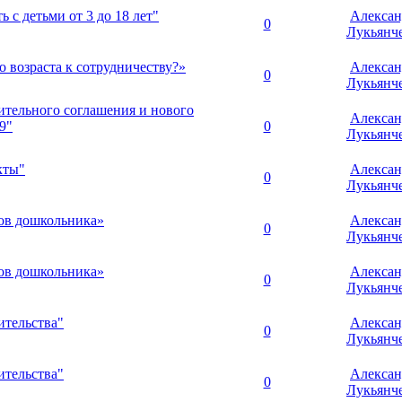
 с детьми от 3 до 18 лет"
Алексан
0
Лукьянч
 возраста к сотрудничеству?»
Алексан
0
Лукьянч
тельного соглашения и нового
Алексан
9"
0
Лукьянч
кты"
Алексан
0
Лукьянч
ов дошкольника»
Алексан
0
Лукьянч
ов дошкольника»
Алексан
0
Лукьянч
ительства"
Алексан
0
Лукьянч
ительства"
Алексан
0
Лукьянч