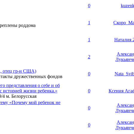
0
kuzen
1
Скоро_Ма
креплены роддома
1
Наталия 
Алексан
2
Лукьянч
, отец гр-н США)
0
Nata_Svi
нтакты дружественных фондов
о представления о себе и об
с историей жизни ребенка.»
0
Ксения Ага
39/4 м. Белорусская
тему «Почему мой ребенок не
Алексан
0
Лукьянч
Алексан
0
Лукьянч