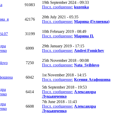
19th September 2024 - 09:33
ka
91083
Посл. сообщение:
kuzenka
20th July 2021 - 05:35
ма_я
42176
Посл. сообщение:
Марина (Гелиевна)
10th February 2019 - 08:49
24.07
31199
Посл. сообщение:
Марина П.
дра
29th January 2019 - 17:15
6999
енко
Посл. сообщение:
Andrei Fomichev
25th November 2018 - 00:08
blovo
7250
Посл. сообщение:
Nata_Sviblovo
1st November 2018 - 14:15
фошина
6042
Посл. сообщение:
Ксения Агафошина
5th September 2018 - 19:53
дра
6414
Посл. сообщение:
Александра
енко
Лукьянченко
7th June 2018 - 11:43
дра
6608
Посл. сообщение:
Александра
енко
Лукьянченко