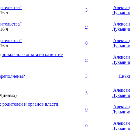
ительства"
Алексан
3
16 ч
Лукьянч
ительства"
Алексан
0
16 ч
Лукьянч
ительства"
Алексан
0
16 ч
Лукьянч
ционального опыта на развитие
Алексан
0
Лукьянч
переполнены?
3
Еньк
Алексан
5
. Динамо)
Лукьянч
 родителей и органов власти.
Алексан
0
Лукьянч
Алексан
0
Лукьянч