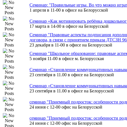
Семинар: "Правильные игры. Во что можно играть
1 апреля в 11-00 в офисе на Белорусской
Семинар «Как мотивировать ребёнка дошкольного
17 марта в 14-00 в офисе на Белорусской
Семинар "Правовые аспекты подписания дополни
договора, в связи с принятием приказа ДТСЗН 96
23 декабря в 11-00 в офисе на Белорусской
Семинар "Школьное образование: правовые аспе
5 ноября 11-00 в офисе м. Белорусская
Семинар «Становление коммуникативных навык
23 сентября в 11.00 в офисе на Белорусской
Семинар «Становление коммуникативных навык
23 сентября в 11.00 в офисе на Белорусской
семинар "Приемный подросток: особенности род
24 июня с 12-00 офис на Белорусской
семинар "Приемный подросток: особенности род
24 июня с 12-00 офис на Белорусской