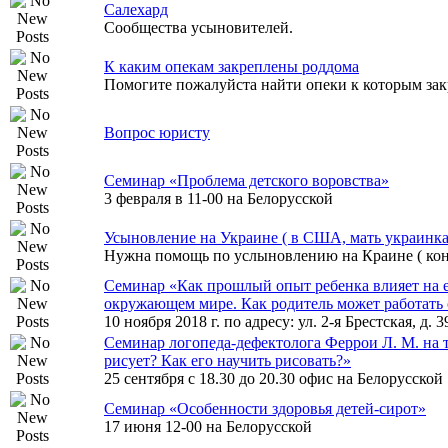
Салехард
Сообщества усыновителей.
К каким опекам закреплены роддома
Помогите пожалуйста найти опеки к которым за
Вопрос юристу
Семинар «Проблема детского воровства»
3 февраля в 11-00 на Белорусской
Усыновление на Украине ( в США, мать украинка
Нужна помощь по услыновлению на Краине ( ко
Семинар «Как прошлый опыт ребенка влияет на ег
окружающем мире. Как родитель может работать 
10 ноября 2018 г. по адресу: ул. 2-я Брестская, д. 
Семинар логопеда-дефектолога Феррои Л. М. на 
рисует? Как его научить рисовать?»
25 сентября с 18.30 до 20.30 офис на Белорусской
Cеминар «Особенности здоровья детей-сирот»
17 июня 12-00 на Белорусской