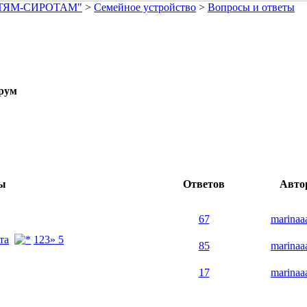
ЕТЯМ-СИРОТАМ"
>
Семейное устройство
>
Вопросы и ответы
рум
мы
Ответов
Авто
67
marinaa
та
1
2
3
» 5
85
marinaa
17
marinaa