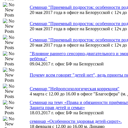
Семинар "Приемный подросток: особенности род
20 мая 2017 года в офисе на Белорусской с 12ч до 
Семинар "Приемный подросток: особенности род
20 мая 2017 года в офисе на Белорусской с 12ч до 
Семинар "Приемный подросток: особенности род
20 мая 2017 года в офисе на Белорусской с 12ч до 
"Влияние раннего сенсорно-двигательного и эмо
ребёнка"
09.04.2017 г. офис БФ на Белорусской
Почему всем говорят "детей нет", ведь приюты 
Семинар "Нейропсихологическая коррекция"
4 марта с 12.00 до 16.00 в офисе "Благосфера" (м
Семинар на тему «Права и обязанности приёмных
Защита прав детей и семьи»
18.03.2017 г. офис БФ на Белорусской
семинар «Особенности здоровья детей-сирот».
18 февраля с 12.00 до 16.00 м. Динамо