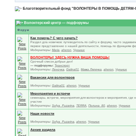
Благотворительный фонд "ВОЛОНТЕРЫ В ПОМОЩЬ ДЕТЯМ
Волонтерский центр — подфорумы
Форум
Как помочь? С чего начать?
Раздел дла новичков: путеводитель по сайту и форуму, часто задавае
первое представление о нашей деятельности, помощь по функциям фор
Модераторы:
Maria
,
aheron
,
Чуньчик
ВОЛОНТЕРЫ! ЗДЕСЬ НУЖНА ВАША ПОМОЩЬ!
Срочный список добрых дел!
— подфорумы:
Транспорт
Модераторы:
Леночка
,
Galina01
,
Мама Лялечка
,
aheron
,
Чуньчик
Вакансии для волонтеров
Модераторы:
Galina01
,
aheron
,
Чуньчик
Мероприятия и встречи
семинары, встречи, мероприятия для волонтеров и мероприятия, где 
участие
Модераторы:
Sofya_Puzarina
,
TERRA
,
Полина_80
,
aheron
,
Чуньчик
Наши новости
Модераторы:
Sofya_Puzarina
,
aheron
,
Чуньчик
Архив раздела