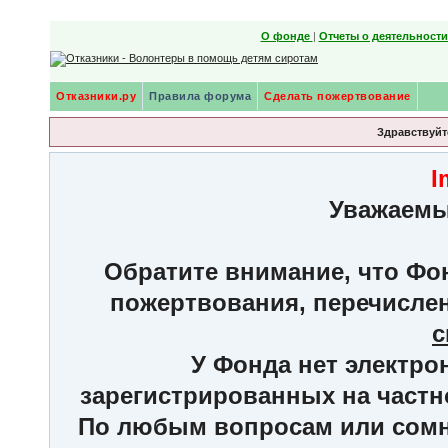
О фонде
|
Отчеты о деятельност
Отказники.ру
Правила форума
Сделать пожертвование
Здравствуйте
I
Уважаемы
Обратите внимание, что Фон
пожертвования, перечисле
с
У Фонда нет электро
зарегистрированных на частн
По любым вопросам или сомне