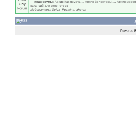
— подфорумы:
Архив Как помочь...
,
Архив Волонтеры!...
,
Архив мероп
вакансий для волонетров
Модераторы:
Sofya_Puzarina
,
aheron
Powered 