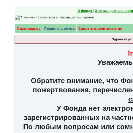
О фонде
|
Отчеты о деятельност
Отказники.ру
Правила форума
Сделать пожертвование
Здравствуйте
I
Уважаемы
Обратите внимание, что Фон
пожертвования, перечисле
с
У Фонда нет электро
зарегистрированных на частн
По любым вопросам или сомне