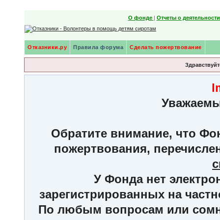
О фонде
|
Отчеты о деятельност
Отказники.ру
Правила форума
Сделать пожертвование
Здравствуйте
I
Уважаемы
Обратите внимание, что Фон
пожертвования, перечисле
с
У Фонда нет электро
зарегистрированных на частн
По любым вопросам или сомне