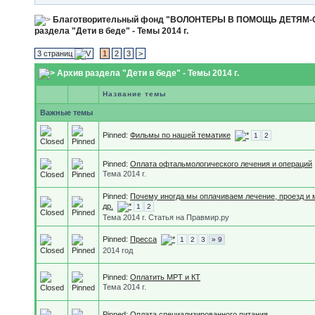
Благотворительный фонд "ВОЛОНТЕРЫ В ПОМОЩЬ ДЕТЯМ
раздела "Дети в беде" - Темы 2014 г.
3 страниц
1
2
3
>
Архив раздела "Дети в беде" - Темы 2014 г.
Название темы
Важные темы
Pinned:
Фильмы по нашей тематике
1
2
Pinned:
Оплата офтальмологического лечения и операций
Тема 2014 г.
Pinned:
Почему иногда мы оплачиваем лечение, проезд и 
др.
1
2
Тема 2014 г. Статья на Правмир.ру
Pinned:
Пресса
1
2
3
» 9
2014 год
Pinned:
Оплатить МРТ и КТ
Тема 2014 г.
Pinned:
Оплата специализированного питания