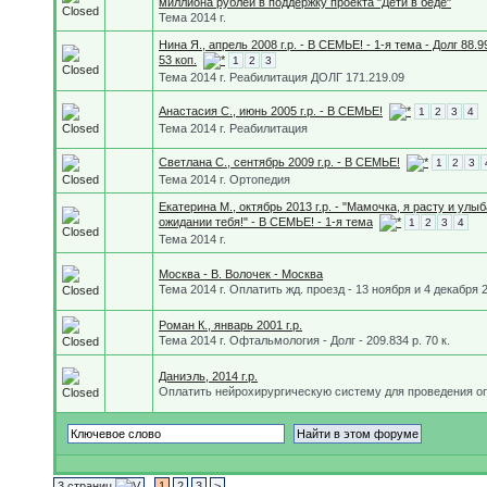
миллиона рублей в поддержку проекта "Дети в беде"
Тема 2014 г.
Нина Я., апрель 2008 г.р. - В СЕМЬЕ! - 1-я тема - Долг 88.9
53 коп.
1
2
3
Тема 2014 г. Реабилитация ДОЛГ 171.219.09
Анастасия С., июнь 2005 г.р. - В СЕМЬЕ!
1
2
3
4
Тема 2014 г. Реабилитация
Светлана С., сентябрь 2009 г.р. - В СЕМЬЕ!
1
2
3
Тема 2014 г. Ортопедия
Екатерина М., октябрь 2013 г.р. - "Мамочка, я расту и улы
ожидании тебя!" - В СЕМЬЕ! - 1-я тема
1
2
3
4
Тема 2014 г.
Москва - В. Волочек - Москва
Тема 2014 г. Оплатить жд. проезд - 13 ноября и 4 декабря 2
Роман К., январь 2001 г.р.
Тема 2014 г. Офтальмология - Долг - 209.834 р. 70 к.
Даниэль, 2014 г.р.
Оплатить нейрохирургическую систему для проведения о
3 страниц
1
2
3
>