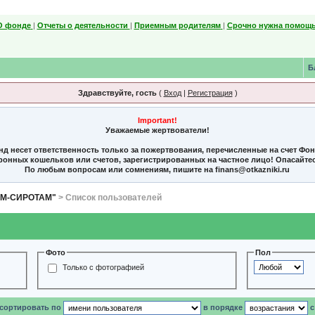
О фонде
|
Отчеты о деятельности
|
Приемным родителям
|
Срочно нужна помощь
Б
Здравствуйте, гость
(
Вход
|
Регистрация
)
Important!
Уважаемые жертвователи!
нд несет ответственность только за пожертвования, перечисленные на счет Фо
тронных кошельков или счетов, зарегистрированных на частное лицо! Опасайте
По любым вопросам или сомнениям, пишите на finans@otkazniki.ru
ЯМ-СИРОТАМ"
> Список пользователей
Фото
Пол
Только с фотографией
 сортировать по
в порядке