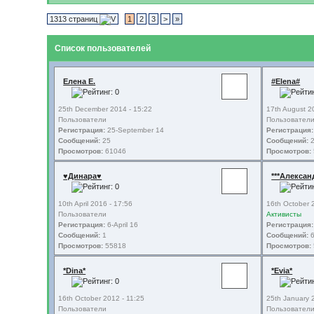
1313 страниц
1
2
3
>
»
Список пользователей
Елена Е.
#Elena#
25th December 2014 - 15:22
17th August 2
Пользователи
Пользовател
Регистрация:
25-September 14
Регистрация:
Сообщений:
25
Сообщений:
2
Просмотров:
61046
Просмотров:
♥Динара♥
***Алексан
10th April 2016 - 17:56
16th October 
Пользователи
Активисты
Регистрация:
6-April 16
Регистрация:
Сообщений:
1
Сообщений:
Просмотров:
55818
Просмотров:
*Dina*
*Evia*
16th October 2012 - 11:25
25th January 
Пользователи
Пользовател