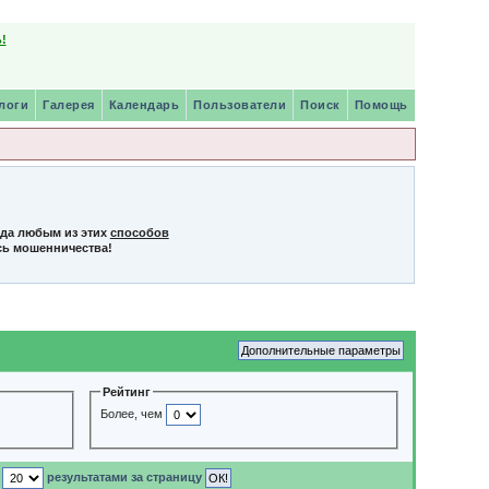
!
логи
Галерея
Календарь
Пользователи
Поиск
Помощь
нда любым из этих
способов
сь мошенничества!
Рейтинг
Более, чем
с
результатами за страницу