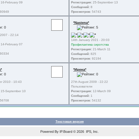
16-February 09
Регистрация:
25-September 13
2
Сообщений:
8
60949
Просмотров:
54743
*Nastena*
 2007 - 22:14
и
14th January 2021 - 20:03
14-February 07
Профилактика сиротства
3
Регистрация:
21-March 11
60334
Сообщений:
825
Просмотров:
92194
а*
*Ирена*
r 2010 - 10:43
27th August 2009 - 22:22
и
Пользователи
15-September 10
Регистрация:
12-March 09
0
Сообщений:
1
56708
Просмотров:
54132
Текстовая версия
Powered By
IP.Board
© 2026
IPS, Inc
.