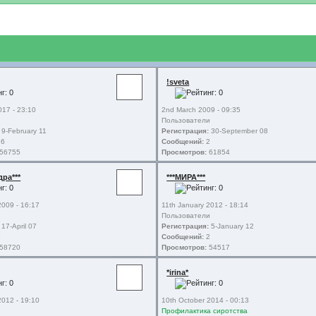
!sveta
017 - 23:10
2nd March 2009 - 09:35
и
Пользователи
9-February 11
Регистрация:
30-September 08
6
Сообщений:
2
56755
Просмотров:
61854
дра***
***МИРА***
2009 - 16:17
11th January 2012 - 18:14
Пользователи
17-April 07
Регистрация:
5-January 12
6
Сообщений:
2
58720
Просмотров:
54517
*irina*
2012 - 19:10
10th October 2014 - 00:13
и
Профилактика сиротства