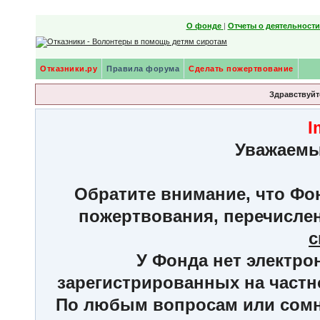
О фонде
|
Отчеты о деятельност
Отказники.ру
Правила форума
Сделать пожертвование
Здравствуйте
I
Уважаемы
Обратите внимание, что Фон
пожертвования, перечисле
с
У Фонда нет электро
зарегистрированных на частн
По любым вопросам или сомне