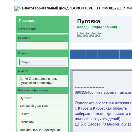
Благотворительный фонд "ВОЛОНТЕРЫ В ПОМОЩЬ ДЕТЯМ
Пуговка
Профиль
Координаторы больниц
Фотография
Рейтинг
Опции
О себе
Темы
Сообщения
Галер
Опции
Содержимое
О себе
Детки Орловщины очень
нуждаются в помощи!!!
--------------------
Личная информация
890359486 пять восемь Тамара
Пуговка
Орловская областная детская 
Активный участник
г. Киров и Кировская область
собираю помощь для сирот и от
53
лет
подшефных учреждений)
Женский
ЦРБ г. Сасово Рязанской облас
Москва Новые Черемушки