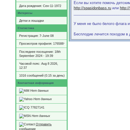
Если вы хотите помочь детски
Дата рождения:
Сен-11-1972
http://spasidonbass.ru
или
http:
Интересы
___________________________
Детки и лошадки
У меня не было белого флага и
Статистика
Бесплодие лечится походом в д
Регистрация: 7-June 08
Просмотров профиля: 176588
*
Последнее посещение: 18th
September 2024 - 19:39
Часовой пояс: Aug 8 2026,
12:37
1016 сообщений (0.15 за день)
Контактная информация
Нет данных
Нет данных
77827141
Нет данных
Отправить
сообщение