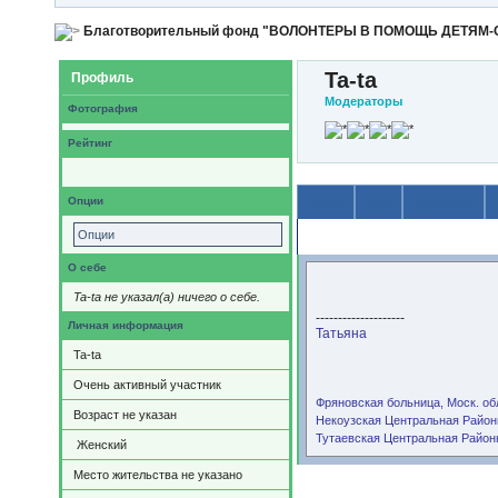
Благотворительный фонд "ВОЛОНТЕРЫ В ПОМОЩЬ ДЕТЯМ
Ta-ta
Профиль
Модераторы
Фотография
Рейтинг
Опции
О себе
Темы
Сообщения
Опции
Содержимое
О себе
Ta-ta не указал(а) ничего о себе.
--------------------
Личная информация
Татьяна
Ta-ta
Очень активный участник
Фряновская больница, Моск. обл
Возраст не указан
Некоузская Центральная Районн
Тутаевская Центральная Районн
Женский
Место жительства не указано