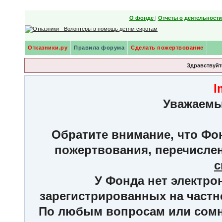
О фонде
|
Отчеты о деятельност
Отказники.ру
Правила форума
Сделать пожертвование
Здравствуйте
I
Уважаемы
Обратите внимание, что Фон
пожертвования, перечисле
с
У Фонда нет электро
зарегистрированных на частн
По любым вопросам или сомне