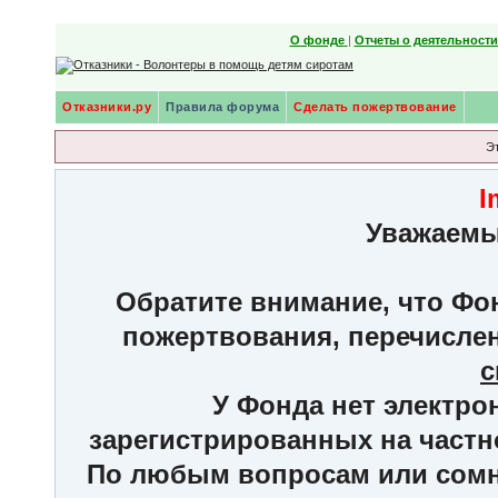
О фонде
|
Отчеты о деятельност
Отказники.ру
Правила форума
Сделать пожертвование
Э
I
Уважаемы
Обратите внимание, что Фон
пожертвования, перечисле
с
У Фонда нет электро
зарегистрированных на частн
По любым вопросам или сомне