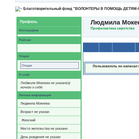
Благотворительный фонд "ВОЛОНТЕРЫ В ПОМОЩЬ ДЕТЯМ
Людмила Моке
Профиль
Профилактика сиротства
Фотография
Рейтинг
О себе
Темы
Сообщения
Опции
Содержимое
Опции
Пользователь не написал 
О себе
Людмила Мокеева не указал(а)
ничего о себе.
Личная информация
Людмила Мокеева
Возраст не указан
Женский
Место жительства не указано
День рождения не указан