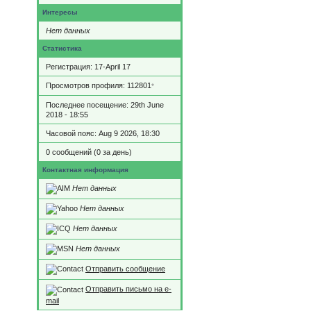
Интересы
Нет данных
Статистика
Регистрация: 17-April 17
Просмотров профиля: 112801
*
Последнее посещение: 29th June
2018 - 18:55
Часовой пояс: Aug 9 2026, 18:30
0 сообщений (0 за день)
Контактная информация
Нет данных
Нет данных
Нет данных
Нет данных
Отправить сообщение
Отправить письмо на e-
mail