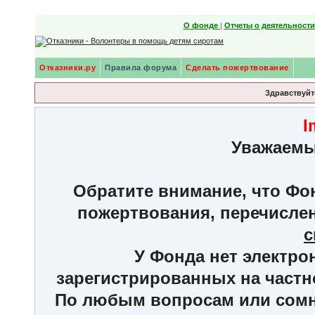
О фонде
|
Отчеты о деятельност
Отказники.ру
Правила форума
Сделать пожертвование
Здравствуйте
I
Уважаемы
Обратите внимание, что Фон
пожертвования, перечисле
с
У Фонда нет электро
зарегистрированных на частн
По любым вопросам или сомне