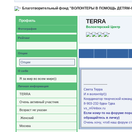
Благотворительный фонд "ВОЛОНТЕРЫ В ПОМОЩЬ ДЕТЯМ
TERRA
Профиль
Волонтерский Центр
Фотография
Рейтинг
Опции
О себе
Темы
Сообщения
Опции
Содержимое
О себе
Я за мир во всем мире))
--------------------
Личная информация
Света Терра
TERRA
И я волонтёр!))
Координатор творческой команд
Очень активный участник
8-903-232-9два-7два
vs_n🐶inbox.ru
Возраст не указан
Если кому-то на форуме пор
обращайтесь в личку)
Женский
Очень хочу, чтоб наш форум ст
Москва