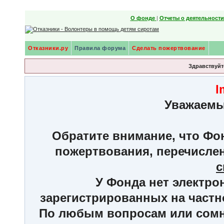
О фонде
|
Отчеты о деятельност
Отказники.ру
Правила форума
Сделать пожертвование
Здравствуйте
I
Уважаемы
Обратите внимание, что Фон
пожертвования, перечисле
с
У Фонда нет электро
зарегистрированных на частн
По любым вопросам или сомне