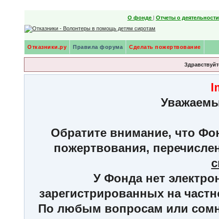
О фонде
|
Отчеты о деятельност
Отказники.ру
Правила форума
Сделать пожертвование
Здравствуйте
I
Уважаемы
Обратите внимание, что Фон
пожертвования, перечисле
с
У Фонда нет электро
зарегистрированных на частн
По любым вопросам или сомне