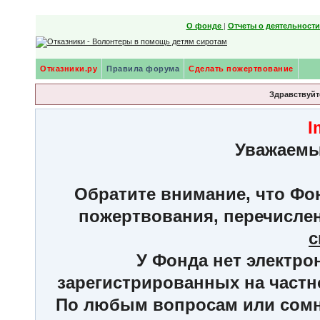
О фонде
|
Отчеты о деятельност
Отказники.ру
Правила форума
Сделать пожертвование
Здравствуйте
I
Уважаемы
Обратите внимание, что Фон
пожертвования, перечисле
с
У Фонда нет электро
зарегистрированных на частн
По любым вопросам или сомне