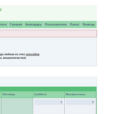
!
логи
Галерея
Календарь
Пользователи
Поиск
Помощь
нда любым из этих
способов
сь мошенничества!
Пятница
Суббота
Воскресенье
1
2