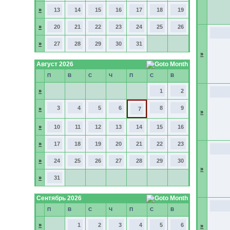
»
13
14
15
16
17
18
19
»
20
21
22
23
24
25
26
»
27
28
29
30
31
»
Август 2026
П
В
С
Ч
П
С
В
»
1
2
3
4
5
6
8
9
»
7
»
»
10
11
12
13
14
15
16
»
17
18
19
20
21
22
23
»
24
25
26
27
28
29
30
»
»
31
Сентябрь 2026
П
В
С
Ч
П
С
В
»
1
2
3
4
5
6
»