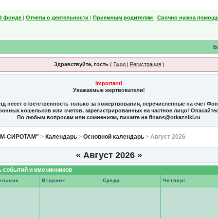
О фонде
|
Отчеты о деятельности
|
Приемным родителям
|
Срочно нужна помощь
Б
Здравствуйте, гость
(
Вход
|
Регистрация
)
Important!
Уважаемые жертвователи!
нд несет ответственность только за пожертвования, перечисленные на счет Фо
тронных кошельков или счетов, зарегистрированных на частное лицо! Опасайте
По любым вопросам или сомнениям, пишите на finans@otkazniki.ru
ЯМ-СИРОТАМ"
>
Календарь
>
Основной календарь
> Август 2026
«
Август 2026
»
 событий и именинников
ельник
Вторник
Среда
Четверг