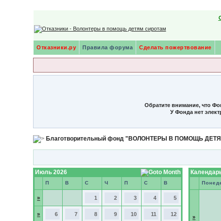
Отказники.ру
Правила форума
Сделать пожертвование
Обратите внимание, что Фо
У Фонда нет элек
Благотворительный фонд "ВОЛОНТЕРЫ В ПОМОЩЬ ДЕТ
Июль 2026
Календарь
П
В
С
Ч
П
С
В
Понед
»
1
2
3
4
5
»
6
7
8
9
10
11
12
»