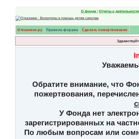
О фонде
|
Отчеты о деятельност
Отказники.ру
Правила форума
Сделать пожертвование
Здравствуйте
I
Уважаемы
Обратите внимание, что Фон
пожертвования, перечисле
с
У Фонда нет электро
зарегистрированных на частн
По любым вопросам или сомне