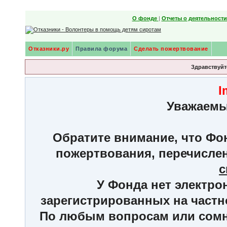
О фонде
|
Отчеты о деятельност
Отказники.ру
Правила форума
Сделать пожертвование
Здравствуйте
I
Уважаемы
Обратите внимание, что Фон
пожертвования, перечисле
с
У Фонда нет электро
зарегистрированных на частн
По любым вопросам или сомне