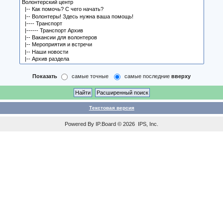
Показать
самые точные
самые последние
вверху
Текстовая версия
Powered By
IP.Board
© 2026
IPS, Inc
.