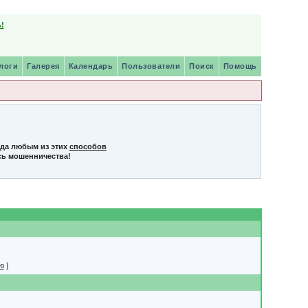
!
логи
Галерея
Календарь
Пользователи
Поиск
Помощь
нда любым из этих
способов
сь мошенничества!
ю
]