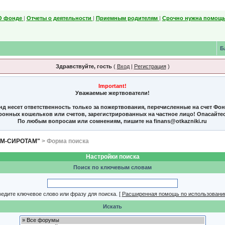
О фонде
|
Отчеты о деятельности
|
Приемным родителям
|
Срочно нужна помощь
Б
Здравствуйте, гость
(
Вход
|
Регистрация
)
Important!
Уважаемые жертвователи!
нд несет ответственность только за пожертвования, перечисленные на счет Фо
тронных кошельков или счетов, зарегистрированных на частное лицо! Опасайте
По любым вопросам или сомнениям, пишите на finans@otkazniki.ru
ЯМ-СИРОТАМ"
> Форма поиска
Настройки поиска
Поиск по ключевым словам
едите ключевое слово или фразу для поиска.
[
Расширенная помощь по использовани
Искать