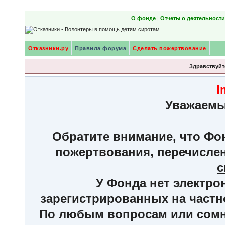
О фонде
|
Отчеты о деятельност
Отказники.ру
Правила форума
Сделать пожертвование
Здравствуйте
I
Уважаемы
Обратите внимание, что Фон
пожертвования, перечисле
с
У Фонда нет электро
зарегистрированных на частн
По любым вопросам или сомне