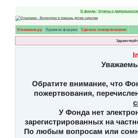
О фонде
|
Отчеты о деятельност
Отказники.ру
Правила форума
Сделать пожертвование
Здравствуйте
I
Уважаемы
Обратите внимание, что Фон
пожертвования, перечисле
с
У Фонда нет электро
зарегистрированных на частн
По любым вопросам или сомне