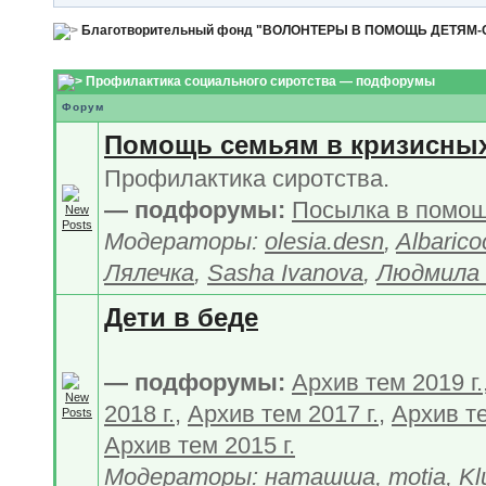
Благотворительный фонд "ВОЛОНТЕРЫ В ПОМОЩЬ ДЕТЯМ
Профилактика социального сиротства — подфорумы
Форум
Помощь семьям в кризисных
Профилактика сиротства.
— подфорумы:
Посылка в помо
Модераторы:
olesia.desn
,
Albarico
Лялечка
,
Sasha Ivanova
,
Людмила 
Дети в беде
— подфорумы:
Архив тем 2019 г.
2018 г.
,
Архив тем 2017 г.
,
Архив те
Архив тем 2015 г.
Модераторы:
наташша
,
motia
,
Kl