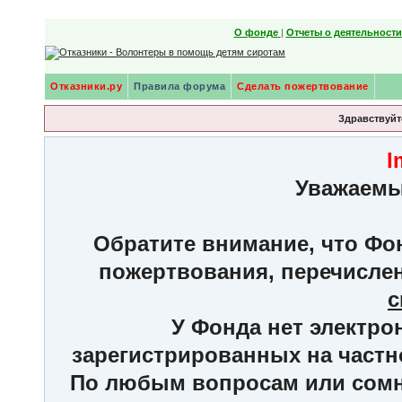
О фонде
|
Отчеты о деятельност
Отказники.ру
Правила форума
Сделать пожертвование
Здравствуйте
I
Уважаемы
Обратите внимание, что Фон
пожертвования, перечисле
с
У Фонда нет электро
зарегистрированных на частн
По любым вопросам или сомне