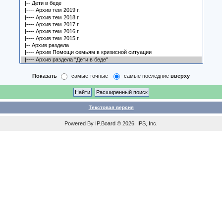
Показать
самые точные
самые последние
вверху
Текстовая версия
Powered By
IP.Board
© 2026
IPS, Inc
.