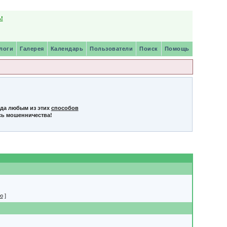
!
логи
Галерея
Календарь
Пользователи
Поиск
Помощь
нда любым из этих
способов
сь мошенничества!
ю
]