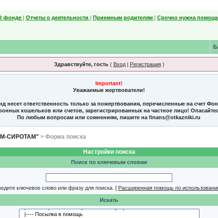
О фонде
|
Отчеты о деятельности
|
Приемным родителям
|
Срочно нужна помощь
Б
Здравствуйте, гость
(
Вход
|
Регистрация
)
Important!
Уважаемые жертвователи!
нд несет ответственность только за пожертвования, перечисленные на счет Фо
тронных кошельков или счетов, зарегистрированных на частное лицо! Опасайте
По любым вопросам или сомнениям, пишите на finans@otkazniki.ru
ЯМ-СИРОТАМ"
> Форма поиска
Настройки поиска
Поиск по ключевым словам
едите ключевое слово или фразу для поиска.
[
Расширенная помощь по использовани
Искать