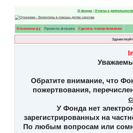
О фонде
|
Отчеты о деятельност
Отказники.ру
Правила форума
Сделать пожертвование
Здравствуйте
I
Уважаемы
Обратите внимание, что Фон
пожертвования, перечисле
с
У Фонда нет электро
зарегистрированных на частн
По любым вопросам или сомне