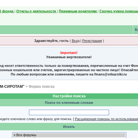
О фонде
|
Отчеты о деятельности
|
Приемным родителям
|
Срочно нужна помощь
Б
Здравствуйте, гость
(
Вход
|
Регистрация
)
Important!
Уважаемые жертвователи!
нд несет ответственность только за пожертвования, перечисленные на счет Фо
тронных кошельков или счетов, зарегистрированных на частное лицо! Опасайте
По любым вопросам или сомнениям, пишите на finans@otkazniki.ru
ЯМ-СИРОТАМ"
> Форма поиска
Настройки поиска
Поиск по ключевым словам
едите ключевое слово или фразу для поиска.
[
Расширенная помощь по использовани
Искать