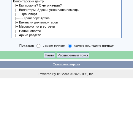
Показать
самые точные
самые последние
вверху
Текстовая версия
Powered By
IP.Board
© 2026
IPS, Inc
.