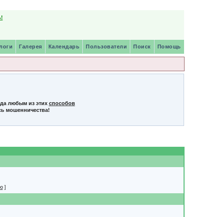
!
логи
Галерея
Календарь
Пользователи
Поиск
Помощь
нда любым из этих
способов
сь мошенничества!
ю
]