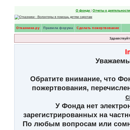
О фонде
|
Отчеты о деятельност
Отказники.ру
Правила форума
Сделать пожертвование
Здравствуйте
I
Уважаемы
Обратите внимание, что Фон
пожертвования, перечисле
с
У Фонда нет электро
зарегистрированных на частн
По любым вопросам или сомне