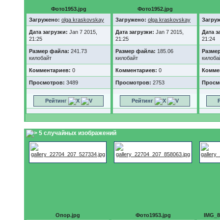
Фото1953.jpg
Фото1952.jpg
Загружено:
olga kraskovskay
Загружено:
olga kraskovskay
Загру
Дата загрузки:
Jan 7 2015,
Дата загрузки:
Jan 7 2015,
Дата з
21:25
21:25
21:24
Размер файла:
241.73
Размер файла:
185.06
Разме
килобайт
килобайт
килоба
Комментариев:
0
Комментариев:
0
Комме
Просмотров:
3489
Просмотров:
2753
Просм
Рейтинг
Рейтинг
5 случайных изображений
Опор.jpg
Фото1953.jpg
IMG_8