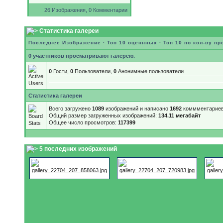
26 Изображения, 0 Комментарии
Статистика галереи
Последнее Изображение
·
Топ 10 оценнных
·
Топ 10 по кол-ву п
0 участников просматривают галерею.
0
Гости,
0
Пользователи,
0
Анонимные пользователи
Статистика галереи
Всего загружено
1089
изображений и написано
1692
коммментариев
Общий размер загруженных изображений:
134.11 мегабайт
Общее число просмотров:
117399
5 последних изображений