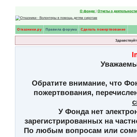
О фонде
|
Отчеты о деятельност
Отказники.ру
Правила форума
Сделать пожертвование
Здравствуйте
I
Уважаемы
Обратите внимание, что Фон
пожертвования, перечисле
с
У Фонда нет электро
зарегистрированных на частн
По любым вопросам или сомне