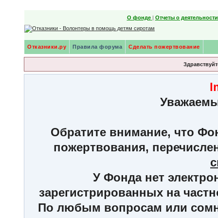
О фонде
|
Отчеты о деятельност
Отказники.ру
Правила форума
Сделать пожертвование
Здравствуйте
I
Уважаемы
Обратите внимание, что Фон
пожертвования, перечисле
с
У Фонда нет электро
зарегистрированных на частн
По любым вопросам или сомне