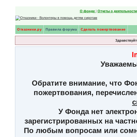
О фонде
|
Отчеты о деятельност
Отказники.ру
Правила форума
Сделать пожертвование
Здравствуйте
I
Уважаемы
Обратите внимание, что Фон
пожертвования, перечисле
с
У Фонда нет электро
зарегистрированных на частн
По любым вопросам или сомне