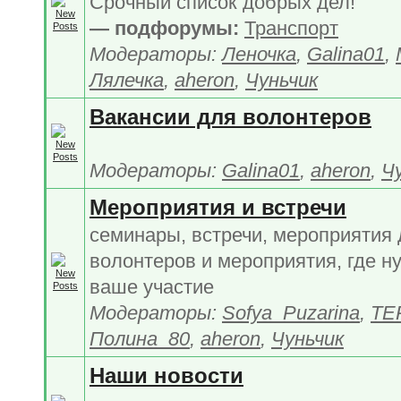
Срочный список добрых дел!
— подфорумы:
Транспорт
Модераторы:
Леночка
,
Galina01
,
Лялечка
,
aheron
,
Чуньчик
Вакансии для волонтеров
Модераторы:
Galina01
,
aheron
,
Ч
Мероприятия и встречи
семинары, встречи, мероприятия
волонтеров и мероприятия, где н
ваше участие
Модераторы:
Sofya_Puzarina
,
TE
Полина_80
,
aheron
,
Чуньчик
Наши новости