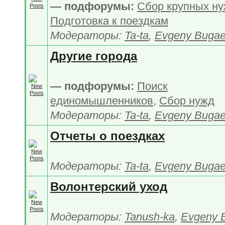
— подфорумы:
Сбор крупных н
Подготовка к поездкам
Модераторы:
Ta-ta
,
Evgeny Buga
Другие города
— подфорумы:
Поиск
единомышленников
,
Сбор нужд
Модераторы:
Ta-ta
,
Evgeny Buga
Отчеты о поездках
Модераторы:
Ta-ta
,
Evgeny Buga
Волонтерский уход
Модераторы:
Tanush-ka
,
Evgeny 