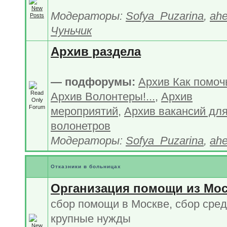
Модераторы:
Sofya_Puzarina
,
ahe
Чуньчик
Архив раздела
— подфорумы:
Архив Как помочь
Архив Волонтеры!...
,
Архив
мероприятий
,
Архив вакансий дл
волонетров
Модераторы:
Sofya_Puzarina
,
ahe
Отказники в больницах
Организация помощи из Мо
сбор помощи в Москве, сбор сред
крупные нужды