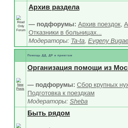
Архив раздела
— подфорумы:
Архив поездок
,
А
Отказники в больницах...
Модераторы:
Ta-ta
,
Evgeny Buga
Помощь ДД, ДР и приютам
Организация помощи из Мо
— подфорумы:
Сбор крупных ну
Подготовка к поездкам
Модераторы:
Sheba
Быть рядом