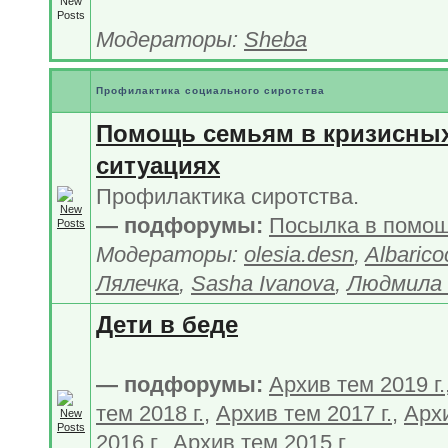
Модераторы:
Sheba
Профилактика социального сиротства
Помощь семьям в кризисны
ситуациях
Профилактика сиротства.
— подфорумы:
Посылка в помо
Модераторы:
olesia.desn
,
Albarico
Лялечка
,
Sasha Ivanova
,
Людмила 
Дети в беде
— подфорумы:
Архив тем 2019 г.
тем 2018 г.
,
Архив тем 2017 г.
,
Арх
2016 г.
,
Архив тем 2015 г.