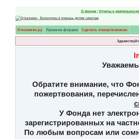
О фонде
|
Отчеты о деятельност
Отказники.ру
Правила форума
Сделать пожертвование
Здравствуйте
I
Уважаемы
Обратите внимание, что Фон
пожертвования, перечисле
с
У Фонда нет электро
зарегистрированных на частн
По любым вопросам или сомне