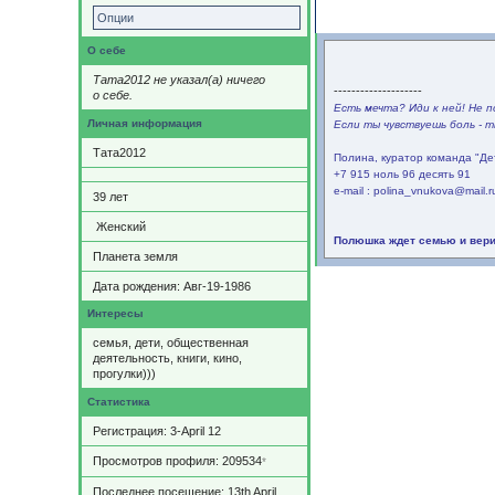
Содержимое
Опции
О себе
Тата2012 не указал(а) ничего
--------------------
о себе.
Есть мечта? Иди к ней! Не п
Личная информация
Если ты чувствуешь боль - т
Тата2012
Полина, куратор команда "Де
+7 915 ноль 96 десять 91
e-mail : polina_vnukova@mail.r
39
лет
Женский
Полюшка ждет семью и вери
Планета земля
Дата рождения:
Авг-19-1986
Интересы
семья, дети, общественная
деятельность, книги, кино,
прогулки)))
Статистика
Регистрация: 3-April 12
Просмотров профиля: 209534
*
Последнее посещение: 13th April