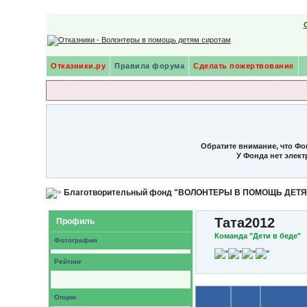
Отказники.ру
Правила форума
Сделать пожертвование
Обратите внимание, что Фо
У Фонда нет элек
Благотворительный фонд "ВОЛОНТЕРЫ В ПОМОЩЬ ДЕТ
Тата2012
Профиль
Команда "Дети в беде"
Фотография
Рейтинг
О себе
Темы
Сообщения
Опции