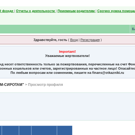
О фонде
|
Отчеты о деятельности
|
Приемным родителям
|
Срочно нужна помощь
Б
Здравствуйте, гость
(
Вход
|
Регистрация
)
Important!
Уважаемые жертвователи!
нд несет ответственность только за пожертвования, перечисленные на счет Фо
тронных кошельков или счетов, зарегистрированных на частное лицо! Опасайте
По любым вопросам или сомнениям, пишите на finans@otkazniki.ru
ЯМ-СИРОТАМ"
> Просмотр профиля
Галерея
Блог
Комментарии
Друзья