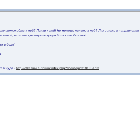
олучается идти к ней? Ползи к ней! Не можешь ползти к ней? Ляг и лежи в направлении
ы живой, если ты чувствуешь чужую боль - ты Человек!
ти в беде"
u
т в чудо
-
http://otkazniki.ru/forum/index.php?showtopic=18100&hl=