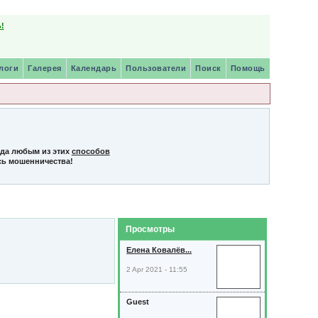
!
логи
Галерея
Календарь
Пользователи
Поиск
Помощь
нда любым из этих
способов
сь мошенничества!
Просмотры
Елена Ковалёв...
2 Apr 2021 - 11:55
Guest