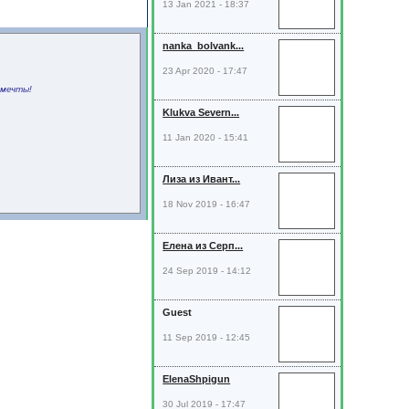
13 Jan 2021 - 18:37
nanka_bolvank...
23 Apr 2020 - 17:47
 мечты!
Klukva Severn...
11 Jan 2020 - 15:41
Лиза из Ивант...
18 Nov 2019 - 16:47
Елена из Серп...
24 Sep 2019 - 14:12
Guest
11 Sep 2019 - 12:45
ElenaShpigun
30 Jul 2019 - 17:47