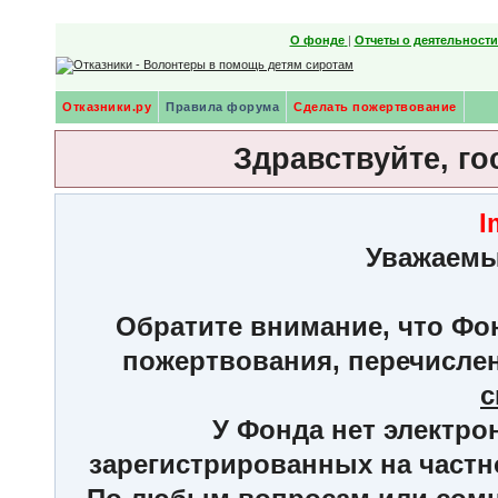
О фонде
|
Отчеты о деятельност
Отказники.ру
Правила форума
Сделать пожертвование
Здравствуйте, го
I
Уважаемы
Обратите внимание, что Фон
пожертвования, перечисле
с
У Фонда нет электро
зарегистрированных на частн