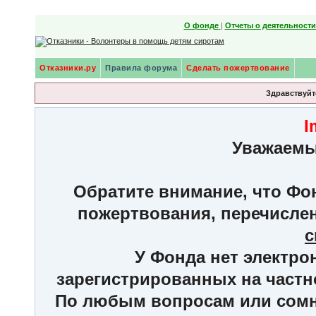
О фонде
|
Отчеты о деятельност
Отказники.ру
Правила форума
Сделать пожертвование
Здравствуйте
I
Уважаемы
Обратите внимание, что Фон
пожертвования, перечисле
с
У Фонда нет электро
зарегистрированных на частн
По любым вопросам или сомне