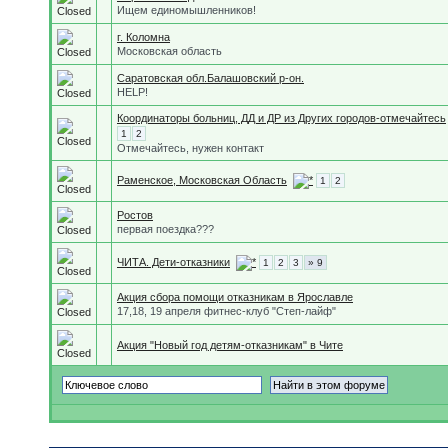
Ищем единомышленников!
г. Коломна
Московская область
Саратовская обл.Балашовский р-он.
HELP!
Координаторы больниц, ДД и ДР из Других городов-отмечайтесь
1
2
Отмечайтесь, нужен контакт
Раменское, Московская Область
1
2
Ростов
первая поездка???
ЧИТА. Дети-отказники
1
2
3
» 9
Акция сбора помощи отказникам в Ярославле
17,18, 19 апреля фитнес-клуб "Степ-лайф"
Акция "Новый год детям-отказникам" в Чите