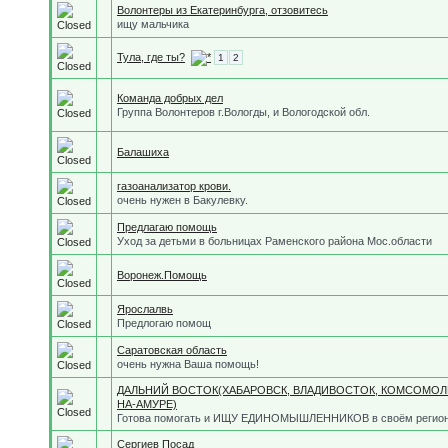
Волонтеры из Екатеринбурга, отзовитесь
ищу мальчика
Тула, где ты?
1
2
Команда добрых дел
Группа Волонтеров г.Вологды, и Вологодской обл.
Балашиха
газоанализатор крови.
очень нужен в Бакулевку.
Предлагаю помощь
Уход за детьми в больницах Раменского района Мос.области
Воронеж.Помощь
Ярослалвь
Предлогаю помощ
Саратовская область
очень нужна Ваша помощь!
ДАЛЬНИЙ ВОСТОК(ХАБАРОВСК, ВЛАДИВОСТОК, КОМСОМОЛ
НА-АМУРЕ)
Готова помогать и ИЩУ ЕДИНОМЫШЛЕННИКОВ в своём регионе
Сергиев Посад