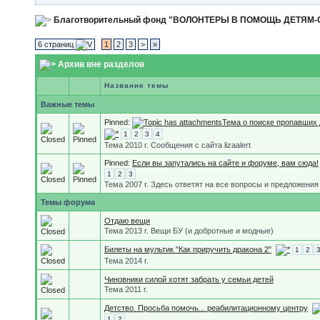
Благотворительный фонд "ВОЛОНТЕРЫ В ПОМОЩЬ ДЕТЯМ
6 страниц
1
2
3
>
»
Архив вне разделов
Название темы
Важные темы
Pinned:
Тема о поиске пропавших 
1
2
3
4
Тема 2010 г. Сообщения с сайта lizaalert
Pinned:
Если вы запутались на сайте и форуме, вам сюда!
1
2
3
Тема 2007 г. Здесь ответят на все вопросы и предложения
Темы форума
Отдаю вещи
Тема 2013 г. Вещи БУ (и добротные и модные)
Билеты на мультик "Как приручить дракона 2"
1
2
Тема 2014 г.
Чиновники силой хотят забрать у семьи детей
Тема 2011 г.
Детство. Просьба помочь... реабилитационному центру
1
2