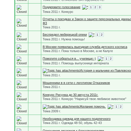
Поддержите голосование
1
2
3
Тема 2011 г. Конкурс
Отчеты о поездках и Закон о защите персональных данны
ФЗ
Тема 2011 г.
Беспредел люберецкой опеки
1
2
Тема 2011 г. Нужна помощь!
В Москве появилась выездная служба детского хосписа
Тема 2011 г. Пока только в Москве, а не Калуге
Помогите собраться в... училище:-)
1
2
Тема 2011 г. Помощь выпускнице интерната
История о мальчике из Павловско
Тема 2011 г.
Мошенники в в сети с логотипом Отказников
Тема 2011 г.
Конкурс Рисунка до 30 августа 2011г.
Тема 2011 г. Конкурс "Нарисуй твое любимое животное"
Желание помочь.
1
2
Тема 2009 г.
Необходима одежда для нашего подопечного
Тема 2011 г. Одежда 48-50, обувь 42-43
Отношение детдомов к благотворителям