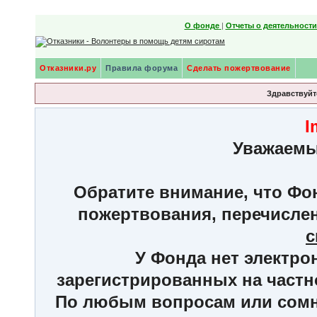
О фонде
|
Отчеты о деятельност
Отказники.ру
Правила форума
Сделать пожертвование
Здравствуйте
I
Уважаемы
Обратите внимание, что Фон
пожертвования, перечисле
с
У Фонда нет электро
зарегистрированных на частн
По любым вопросам или сомне