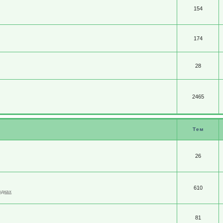
154
174
28
2465
Тем
26
610
здках
81