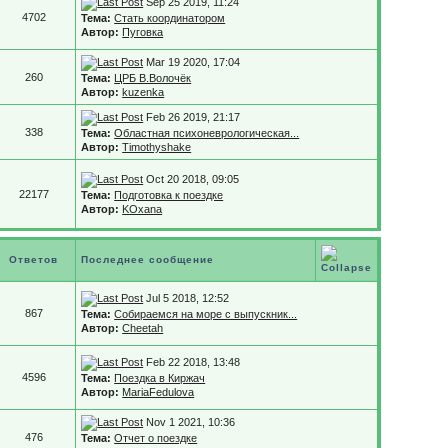
Sep 25 2019, 11:24
4702
Тема:
Стать координатором
Автор:
Пуговка
Mar 19 2020, 17:04
260
Тема:
ЦРБ В.Волочёк
Автор:
kuzenka
Feb 26 2019, 21:17
338
Тема:
Областная психоневрологическая...
Автор:
Timothyshake
Oct 20 2018, 09:05
22177
Тема:
Подготовка к поездке
Автор:
KOxana
Ответов
Последнее сообщение
Jul 5 2018, 12:52
867
Тема:
Собираемся на море с выпускник...
Автор:
Cheetah
Feb 22 2018, 13:48
4596
Тема:
Поездка в Киржач
Автор:
MariaFedulova
Nov 1 2021, 10:36
476
Тема:
Отчет о поездке