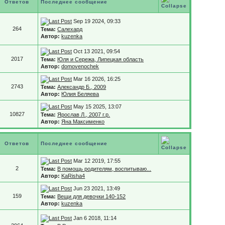
Ответов
Последнее сообщение
Sep 19 2024, 09:33
264
Тема:
Салехард
Автор:
kuzenka
Oct 13 2021, 09:54
2017
Тема:
Юля и Сережа, Липецкая область
Автор:
domovenochek
Mar 16 2026, 16:25
2743
Тема:
Александр Б., 2009
Автор:
Юлия Беляева
May 15 2025, 13:07
10827
Тема:
Ярослав Л., 2007 г.р.
Автор:
Яна Максименко
Ответов
Последнее сообщение
Mar 12 2019, 17:55
2
Тема:
В помощь родителям, воспитываю...
Автор:
KaRisha4
Jun 23 2021, 13:49
159
Тема:
Вещи для девочки 140-152
Автор:
kuzenka
Jan 6 2018, 11:14