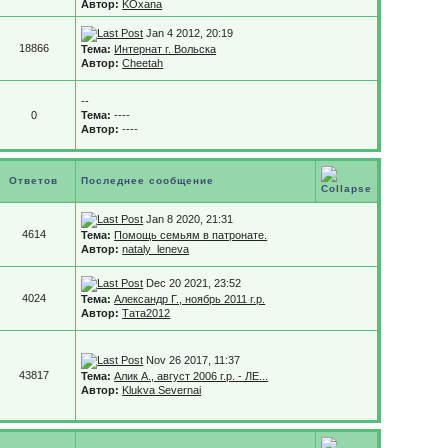
Автор:
KOxana
Jan 4 2012, 20:19
18866
Тема:
Интернат г. Вольска
Автор:
Cheetah
--
0
Тема:
----
Автор:
----
Ответов
Последнее сообщение
Jan 8 2020, 21:31
4614
Тема:
Помощь семьям в патронате.
Автор:
nataly_leneva
Dec 20 2021, 23:52
4024
Тема:
Александр Г., ноябрь 2011 г.р.
Автор:
Тата2012
Nov 26 2017, 11:37
43817
Тема:
Алик А., август 2006 г.р. - ЛЕ...
Автор:
Klukva Severnai