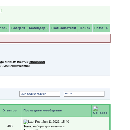
!
логи
Галерея
Календарь
Пользователи
Поиск
Помощь
нда любым из этих
способов
сь мошенничества!
Ответов
Последнее сообщение
Jun 11 2021, 15:40
483
Тема:
наборы для вышивки