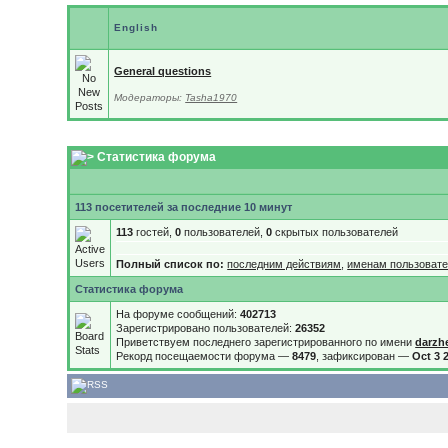
English
General questions
Модераторы:
Tasha1970
Статистика форума
113 посетителей за последние 10 минут
113
гостей,
0
пользователей,
0
скрытых пользователей
Полный список по:
последним действиям
,
именам пользоват
Статистика форума
На форуме сообщений:
402713
Зарегистрировано пользователей:
26352
Приветствуем последнего зарегистрированного по имени
darzh
Рекорд посещаемости форума —
8479
, зафиксирован —
Oct 3 