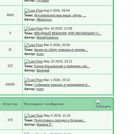
Автор:
Пуговка
Aug 4 2026, 09:54
4843
Тема:
Детские\взрослые вещи, обувь, ...
Автор:
Albaricoco
Nov 19 2025, 13:28
0
Тема:
ВВОДНЫЙ ВЕБИНАР ДЛЯ ЖЕЛАЮЩИХ С...
Автор:
MariaFedulova
Mar 6 2026, 20:55
11
Тема:
Акции по сбору помощи в гиперм...
Автор:
irsen
May 10 2019, 23:11
237
Тема:
Елена Альшанская о реформе сир...
Автор:
Валерий
Mar 1 2026, 23:22
83059
Тема:
Собираем помощь в гипермаркете...
Автор:
irsen
Ответов
Последнее сообщение
May 5 2019, 11:18
375
Тема:
Подготовка к поездке в больниц...
Автор:
Марина П.