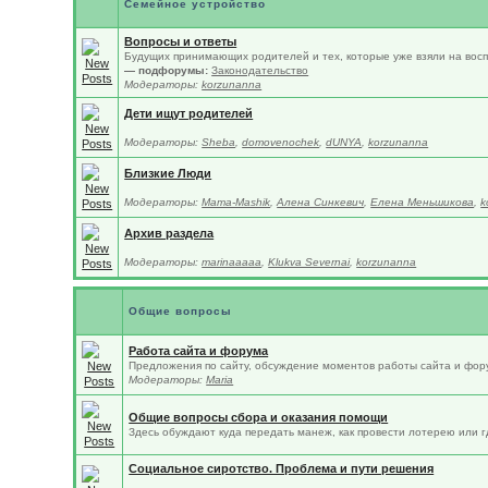
Семейное устройство
Вопросы и ответы
Будущих принимающих родителей и тех, которые уже взяли на восп
— подфорумы:
Законодательство
Модераторы:
korzunanna
Дети ищут родителей
Модераторы:
Sheba
,
domovenochek
,
dUNYA
,
korzunanna
Близкие Люди
Модераторы:
Mama-Mashik
,
Алена Синкевич
,
Елена Меньшикова
,
k
Архив раздела
Модераторы:
marinaaaaa
,
Klukva Severnai
,
korzunanna
Общие вопросы
Работа сайта и форума
Предложения по сайту, обсуждение моментов работы сайта и фор
Модераторы:
Maria
Общие вопросы сбора и оказания помощи
Здесь обуждают куда передать манеж, как провести лотерею или гд
Социальное сиротство. Проблема и пути решения