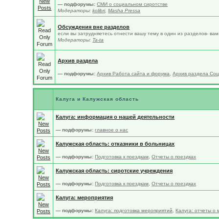
— подфорумы:
СМИ о социальном сиротстве
Модераторы:
kolibri
,
Masha Pressa
Обсуждения вне разделов
если вы затрудняетесь отнести вашу тему в один из разделов- ва
Модераторы:
Ta-ta
Архив раздела
— подфорумы:
Архив Работа сайта и форума
,
Архив раздела Соц
Калуга и Калужская область
Калуга: информация о нашей деятельности
— подфорумы:
главное о нас
Калужская область: отказники в больницах
— подфорумы:
Подготовка к поездкам
,
Отчеты о поездках
Калужская область: сиротские учреждения
— подфорумы:
Подготовка к поездкам
,
Отчеты о поездках
Калуга: мероприятия
— подфорумы:
Калуга: подготовка мероприятий
,
Калуга: отчеты о