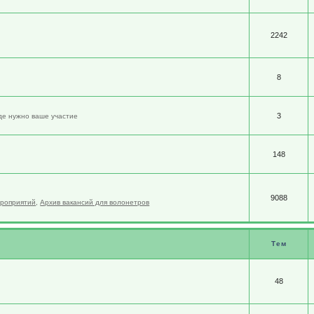
2242
8
3
де нужно ваше участие
148
9088
ероприятий
,
Архив вакансий для волонетров
Тем
48