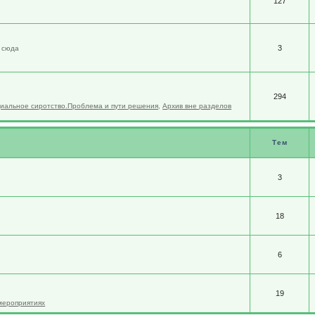
127
3
м сюда
294
иальное сиротство.Проблема и пути решения
,
Архив вне разделов
Тем
3
18
6
19
 мероприятиях