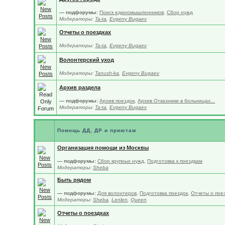
— подфорумы:
Поиск единомышленников
,
Сбор нужд
Модераторы:
Ta-ta
,
Evgeny Bugaev
Отчеты о поездках
Модераторы:
Ta-ta
,
Evgeny Bugaev
Волонтерский уход
Модераторы:
Tanush-ka
,
Evgeny Bugaev
Архив раздела
— подфорумы:
Архив поездок
,
Архив Отказники в больницах...
Модераторы:
Ta-ta
,
Evgeny Bugaev
Помощь ДД, ДР и приютам
Организация помощи из Москвы
— подфорумы:
Сбор крупных нужд
,
Подготовка к поездкам
Модераторы:
Sheba
Быть рядом
— подфорумы:
Для волонтеров
,
Подготовка поездок
,
Отчеты о пое
Модераторы:
Sheba
,
Lenlen
,
Queen
Отчеты о поездках