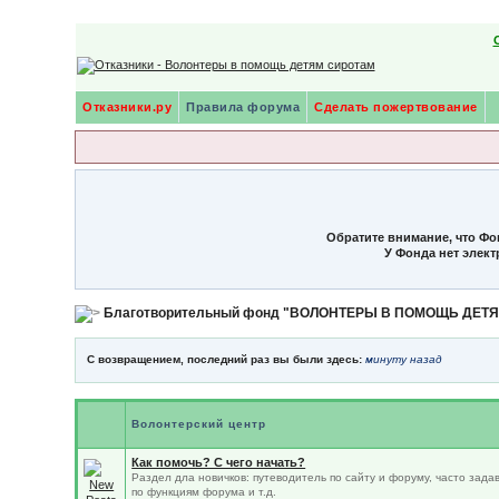
Отказники.ру
Правила форума
Сделать пожертвование
Обратите внимание, что Фо
У Фонда нет элек
Благотворительный фонд "ВОЛОНТЕРЫ В ПОМОЩЬ ДЕТ
С возвращением, последний раз вы были здесь:
минуту назад
Волонтерский центр
Как помочь? С чего начать?
Раздел дла новичков: путеводитель по сайту и форуму, часто зад
по функциям форума и т.д.