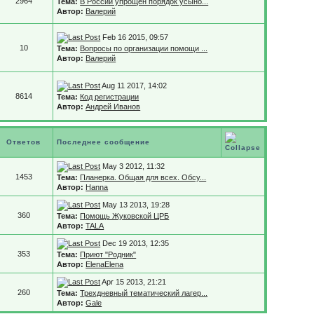
2964
Тема:
В России упрощен порядок усыно...
Автор:
Валерий
Feb 16 2015, 09:57
10
Тема:
Вопросы по организации помощи ...
Автор:
Валерий
Aug 11 2017, 14:02
8614
Тема:
Код регистрации
Автор:
Андрей Иванов
Ответов
Последнее сообщение
May 3 2012, 11:32
1453
Тема:
Планерка. Общая для всех. Обсу...
Автор:
Hanna
May 13 2013, 19:28
360
Тема:
Помощь Жуковской ЦРБ
Автор:
TALA
Dec 19 2013, 12:35
353
Тема:
Приют "Родник"
Автор:
ElenaElena
Apr 15 2013, 21:21
260
Тема:
Трехдневный тематический лагер...
Автор:
Gale