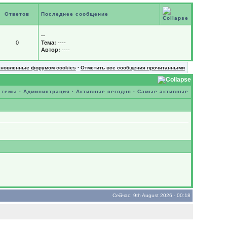
Ответов
Последнее сообщение
--
0
Тема:
----
Автор:
----
ановленные форумом cookies
·
Отметить все сообщения прочитанными
 темы
·
Администрация
·
Активные сегодня
·
Самые активные
Сейчас: 9th August 2026 - 00:18