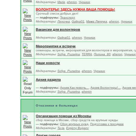
Модераторы:
Maria
,
aheron
,
Чуньчик
ВОЛОНТЕРЫ! ЗДЕСЬ НУЖНА ВАША ПОМОЩЬ!
Срочный список добрых дел!
— подфорумы:
Транспорт
Модераторы:
Леночка
,
Galina01
,
Мама Лялечка
,
aheron
,
Чуньчик
Вакансии для волонтеров
Модераторы:
Galina01
,
aheron
,
Чуньчик
Мероприятия и встречи
семинары, встречи, мероприятия для волонтеров и мероприятия, г
Модераторы:
Sofya_Puzarina
,
TERRA
,
Полина_80
,
aheron
,
Чуньчик
Наши новости
Модераторы:
Sofya_Puzarina
,
aheron
,
Чуньчик
Архив раздела
— подфорумы:
Архив Как помочь...
,
Архив Волонтеры!...
,
Архив м
Модераторы:
Sofya_Puzarina
,
aheron
Отказники в больницах
Организация помощи из Москвы
сбор помощи в Москве, сбор средств на крупные нужды
— подфорумы:
Сбор крупных нужд
,
Подготовка к поездкам
Модераторы:
Ta-ta
,
Evgeny Bugaev
Другие города