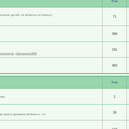
Тем
итание детей, но вопросы остались:)
71
356
231
orzunanna
,
Светлана1885
482
Тем
1
ума.
26
е купить дешевле мобили и .т.п.