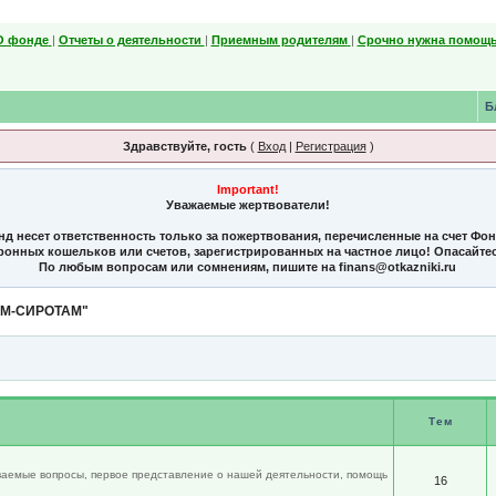
О фонде
|
Отчеты о деятельности
|
Приемным родителям
|
Срочно нужна помощь
Б
Здравствуйте, гость
(
Вход
|
Регистрация
)
Important!
Уважаемые жертвователи!
нд несет ответственность только за пожертвования, перечисленные на счет Фо
тронных кошельков или счетов, зарегистрированных на частное лицо! Опасайте
По любым вопросам или сомнениям, пишите на finans@otkazniki.ru
ЯМ-СИРОТАМ"
Тем
аваемые вопросы, первое представление о нашей деятельности, помощь
16