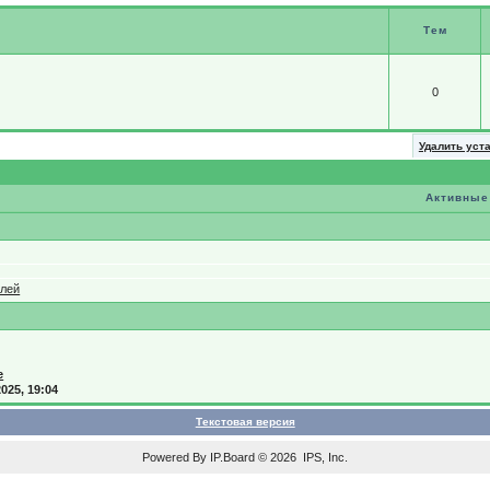
Тем
0
Удалить уст
Активные
елей
e
2025, 19:04
Текстовая версия
Powered By
IP.Board
© 2026
IPS, Inc
.