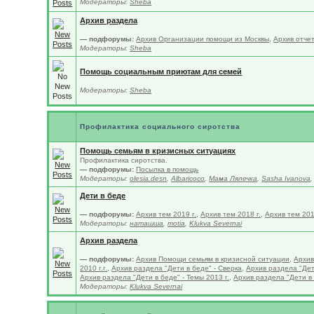
Модераторы:
Sheba
Архив раздела
— подфорумы:
Архив Организации помощи из Москвы
,
Архив отчет
Модераторы:
Sheba
Помощь социальным приютам для семей
Модераторы:
Sheba
Профилактика социального сиротства
Помощь семьям в кризисных ситуациях
Профилактика сиротства.
— подфорумы:
Посылка в помощь
Модераторы:
olesia.desn
,
Albaricoco
,
Мама Лялечка
,
Sasha Ivanova
Дети в беде
— подфорумы:
Архив тем 2019 г.
,
Архив тем 2018 г.
,
Архив тем 201
Модераторы:
наташша
,
motia
,
Klukva Severnai
Архив раздела
— подфорумы:
Архив Помощи семьям в кризисной ситуации
,
Архив
2010 г.г.
,
Архив раздела "Дети в беде" - Сверка
,
Архив раздела "Дети
Архив раздела "Дети в беде" - Темы 2013 г.
,
Архив раздела "Дети в 
Модераторы:
Klukva Severnai