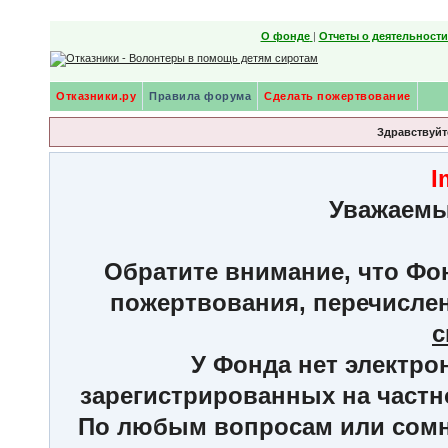
О фонде
|
Отчеты о деятельност
Отказники.ру
Правила форума
Сделать пожертвование
Здравствуйте
I
Уважаемы
Обратите внимание, что Фон
пожертвования, перечисле
с
У Фонда нет электро
зарегистрированных на частн
По любым вопросам или сомне