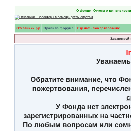
О фонде
|
Отчеты о деятельност
Отказники.ру
Правила форума
Сделать пожертвование
Здравствуйте
I
Уважаемы
Обратите внимание, что Фон
пожертвования, перечисле
с
У Фонда нет электро
зарегистрированных на частн
По любым вопросам или сомне