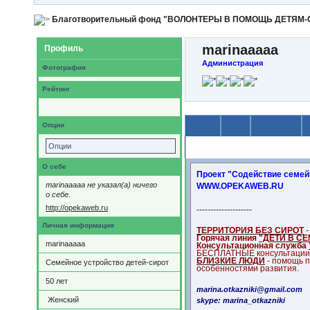
Благотворительный фонд "ВОЛОНТЕРЫ В ПОМОЩЬ ДЕТЯМ
marinaaaaa
Профиль
Администрация
Фотография
Рейтинг
Опции
О себе
Темы
Сообщения
Опции
Содержимое
О себе
Проект "Содействие семей
marinaaaaa не указал(а) ничего
WWW.OPEKAWEB.RU
о себе.
http://opekaweb.ru
--------------------
Личная информация
ТЕРРИТОРИЯ БЕЗ СИРОТ
-
Горячая линия
"ДЕТИ В С
marinaaaaa
Консультационная служба
БЕСПЛАТНЫЕ консультации 
БЛИЗКИЕ ЛЮДИ
- помощь 
Семейное устройство детей-сирот
особенностями развития.
50
лет
marina.otkazniki@gmail.com
Женский
skype: marina_otkazniki